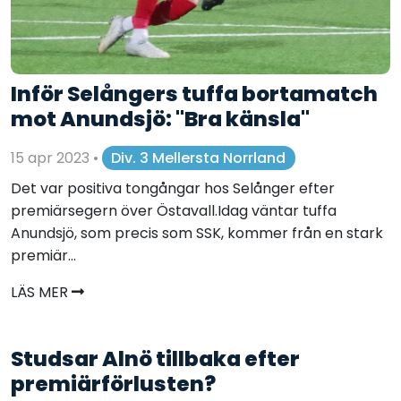
Inför Selångers tuffa bortamatch
mot Anundsjö: "Bra känsla"
15 apr 2023
•
Div. 3 Mellersta Norrland
Det var positiva tongångar hos Selånger efter
premiärsegern över Östavall.Idag väntar tuffa
Anundsjö, som precis som SSK, kommer från en stark
premiär...
LÄS MER
Studsar Alnö tillbaka efter
premiärförlusten?