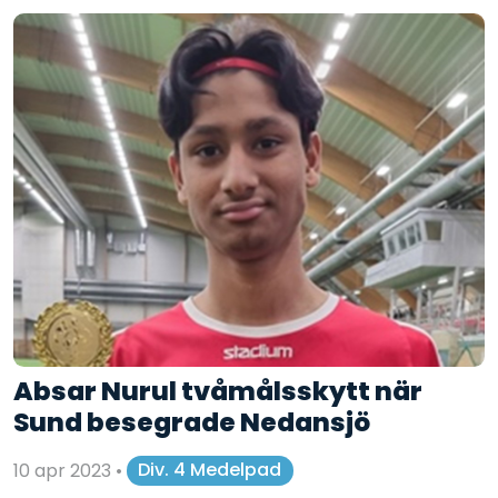
Absar Nurul tvåmålsskytt när
Sund besegrade Nedansjö
10 apr 2023
•
Div. 4 Medelpad