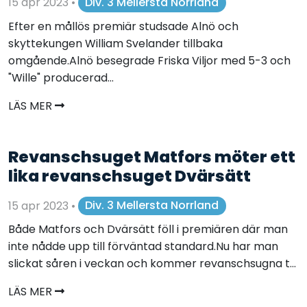
15 apr 2023
•
Div. 3 Mellersta Norrland
Efter en mållös premiär studsade Alnö och
skyttekungen William Svelander tillbaka
omgående.Alnö besegrade Friska Viljor med 5-3 och
"Wille" producerad...
LÄS MER
Revanschsuget Matfors möter ett
lika revanschsuget Dvärsätt
15 apr 2023
•
Div. 3 Mellersta Norrland
Både Matfors och Dvärsätt föll i premiären där man
inte nådde upp till förväntad standard.Nu har man
slickat såren i veckan och kommer revanschsugna t...
LÄS MER