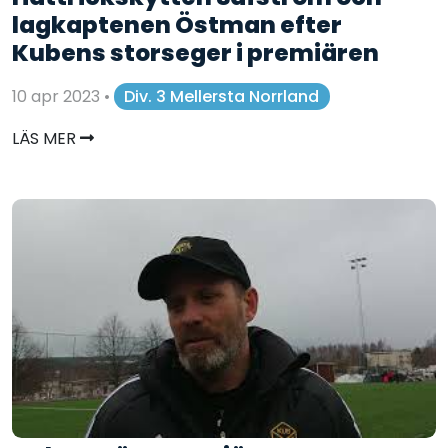
lagkaptenen Östman efter
Kubens storseger i premiären
10 apr 2023
•
Div. 3 Mellersta Norrland
LÄS MER