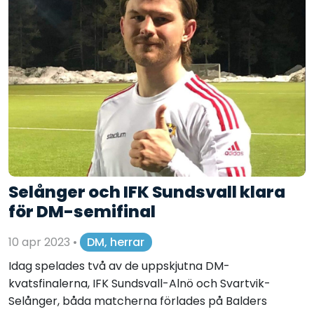
Selånger och IFK Sundsvall klara
för DM-semifinal
10 apr 2023
•
DM, herrar
Idag spelades två av de uppskjutna DM-
kvatsfinalerna, IFK Sundsvall-Alnö och Svartvik-
Selånger, båda matcherna förlades på Balders