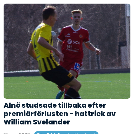
Alnö studsade tillbaka efter
premiärförlusten - hattrick av
William Svelander