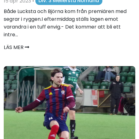
15 apr 2023
•
Div. 3 Mellersta Norrland
Både Lucksta och Björna kom från premiären med
segrar i ryggen.I eftermiddag ställs lagen emot
varandra i en tuff envig.- Det kommer att bli ett
intre...
LÄS MER