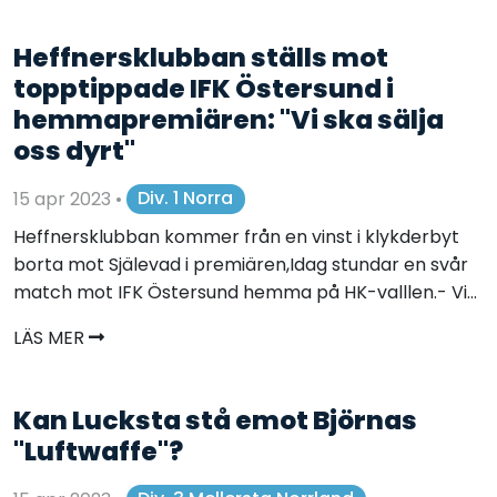
Heffnersklubban ställs mot
topptippade IFK Östersund i
hemmapremiären: "Vi ska sälja
oss dyrt"
15 apr 2023
•
Div. 1 Norra
Heffnersklubban kommer från en vinst i klykderbyt
borta mot Själevad i premiären,Idag stundar en svår
match mot IFK Östersund hemma på HK-valllen.- Vi...
LÄS MER
Kan Lucksta stå emot Björnas
"Luftwaffe"?