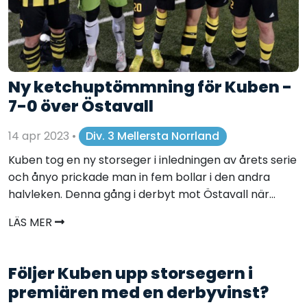
Ny ketchuptömmning för Kuben -
7-0 över Östavall
14 apr 2023
•
Div. 3 Mellersta Norrland
Kuben tog en ny storseger i inledningen av årets serie
och ånyo prickade man in fem bollar i den andra
halvleken. Denna gång i derbyt mot Östavall när...
LÄS MER
Följer Kuben upp storsegern i
premiären med en derbyvinst?