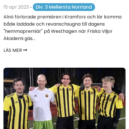
15 apr 2023
•
Div. 3 Mellersta Norrland
Alnö förlorade premiären i Kramfors och lär komma
både laddade och revanschsugna till dagens
"hemmapremiär" på Westhagen när Friska Viljor
Akademi gäs...
LÄS MER