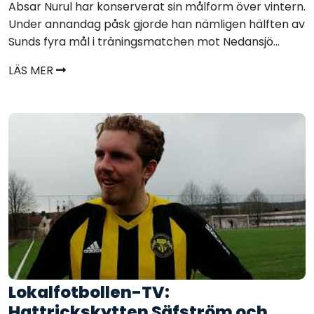
Absar Nurul har konserverat sin målform över vintern.
Under annandag påsk gjorde han nämligen hälften av
Sunds fyra mål i träningsmatchen mot Nedansjö...
LÄS MER
Lokalfotbollen-TV:
Hattrickskytten Säfström och