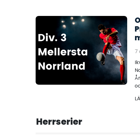
O
P
m
7
Ik
No
Å
oc
L
Herrserier