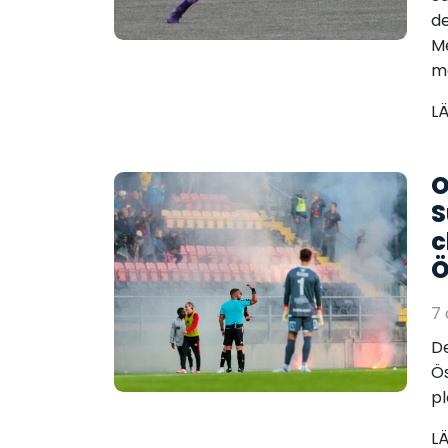
de
Me
ma
L
O
S
c
Ö
7
De
Ös
pl
L