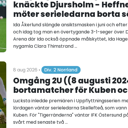
knäckte Djursholm - Heffn
möter serieledarna borta 
Ida Åkerlund slängde ansiktsmasken i juni och efte
och idag tog man en övertygande 3-1-seger över
Arena där Ida också öppnade målskyttet, Ida Hage
nygamla Clara Thimstrand ...
8 aug 2026
•
Div. 2 Norrland
Omgång 2U ((8 augusti 20
bortamatcher för Kuben oc
Lucksta inledde premiären i Uppflyttningsserien 
lördagen väntar serieledarna Skellefteå, som vann 
Kuben. För "Tigerränderna" väntar IFK Östersund på
svårt med senaste två ...