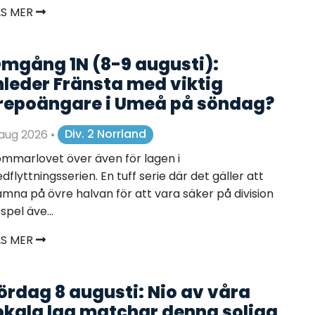
ÄS MER
mgång 1N (8-9 augusti):
nleder Fränsta med viktig
repoängare i Umeå på söndag?
 aug 2026
•
Div. 2 Norrland
mmarlovet över även för lagen i
dflyttningsserien. En tuff serie där det gäller att
mna på övre halvan för att vara säker på division
spel äve...
ÄS MER
ördag 8 augusti: Nio av våra
okala lag matchar denna soliga