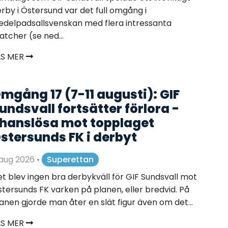
rby i Östersund var det full omgång i
delpadsallsvenskan med flera intressanta
tcher (se ned...
ÄS MER
mgång 17 (7-11 augusti): GIF
undsvall fortsätter förlora -
hanslösa mot topplaget
stersunds FK i derbyt
 aug 2026
•
Superettan
t blev ingen bra derbykväll för GIF Sundsvall mot
tersunds FK varken på planen, eller bredvid. På
anen gjorde man åter en slät figur även om det...
ÄS MER