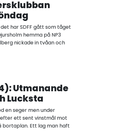
ersklubban
söndag
r det har SDFF gått som tåget
 Djursholm hemma på NP3
lberg nickade in tvåan och
24): Utmanande
h Lucksta
med en seger men under
efter ett sent vinstmål mot
 bortaplan. Ett lag man haft