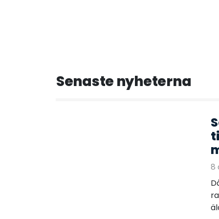
Senaste nyheterna
S
t
m
8
Då
ra
äl