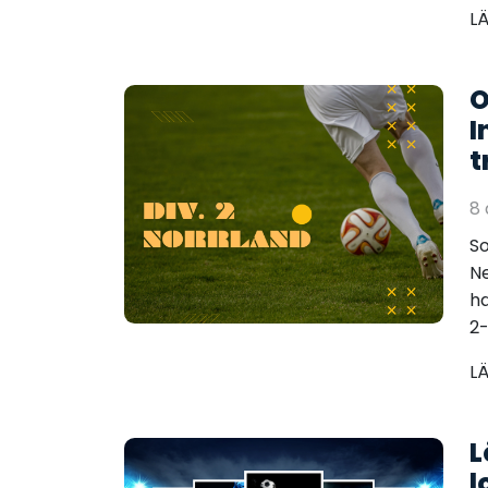
L
O
I
t
8
So
Ne
ha
2-
L
L
l