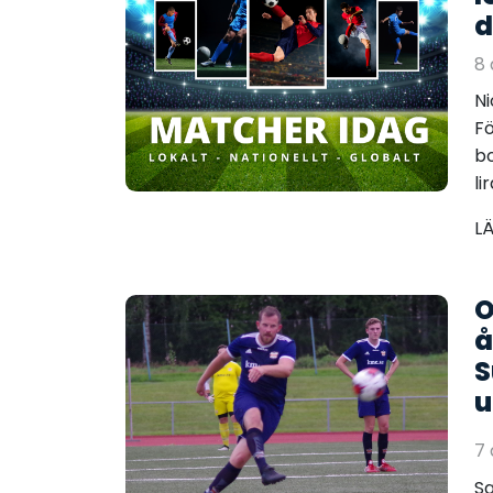
d
8
Ni
Fö
bo
li
L
O
å
S
u
7
Sa