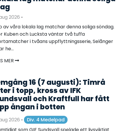
ag
 aug 2026
•
o av våra lokala lag matchar denna soliga söndag.
r Kuben och Lucksta väntar två tuffa
rtamatcher i tvåans uppflyttningsserie, Selånger
rar he...
ÄS MER
mgång 16 (7 augusti): Timrå
ter i topp, kross av IFK
undsvall och Kraftfull har fått
pp ångan i botten
 aug 2026
•
Div. 4 Medelpad
mtidigt som GIF Sundsvall spelade ett livsviktigt