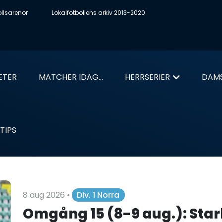
ollsarenor
Lokalfotbollens arkiv 2013-2020
ETER
MATCHER IDAG...
HERRSERIER
DAMS
TIPS
8 aug 2026
•
Div. 1 Norra
Omgång 15 (8-9 aug.): Star