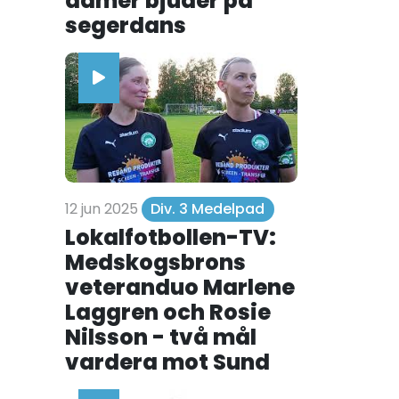
damer bjuder på
segerdans
12 jun 2025
Div. 3 Medelpad
Lokalfotbollen-TV:
Medskogsbrons
veteranduo Marlene
Laggren och Rosie
Nilsson - två mål
vardera mot Sund