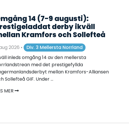
mgång 14 (7-9 augusti):
restigeladdat derby ikväll
ellan Kramfors och Sollefteå
 aug 2026
•
Div. 3 Mellersta Norrland
väll inleds omgång 14 av den mellersta
rrlandstrean med det prestigefyllda
ngermanlandsderbyt mellan Kramfors-Alliansen
h Sollefteå GIF. Under ...
ÄS MER