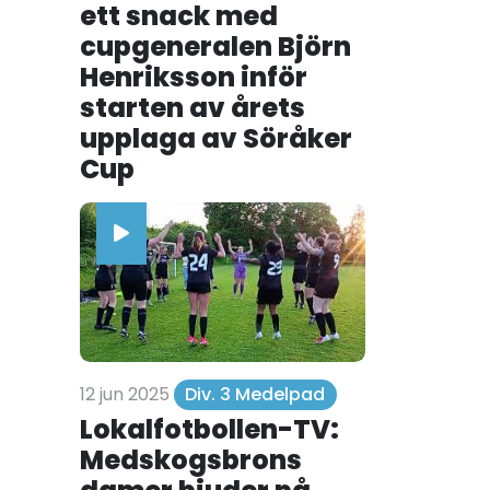
ett snack med
cupgeneralen Björn
Henriksson inför
starten av årets
upplaga av Söråker
Cup
12 jun 2025
Div. 3 Medelpad
Lokalfotbollen-TV:
Medskogsbrons