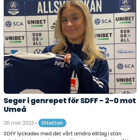
Seger i genrepet för SDFF - 2-0 mot
Umeå
26 mar 2023
•
Elitettan
SDFF lyckades med det vårt amdra elitlag i stan