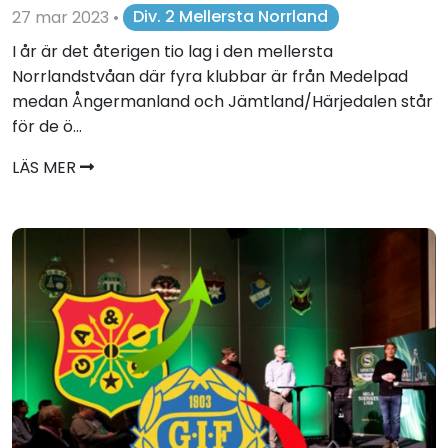
27 mar 2023
•
Div. 2 Mellersta Norrland
I år är det återigen tio lag i den mellersta
Norrlandstvåan där fyra klubbar är från Medelpad
medan Ångermanland och Jämtland/Härjedalen står
för de ö...
LÄS MER