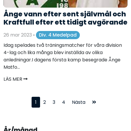
Ånge vann efter sent självmål och
Kraftfull efter ett tidigt avgörande
26 mar 2023
•
Div. 4 Medelpad
Idag spelades två träningsmatcher för våra division
4-lag och lika många blev inställda av olika
anledningar.I dagens första kamp besegrade Ånge
Matfo...
LÄS MER
1
2
3
4
Nästa
År/månad