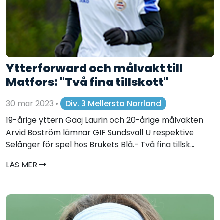
Ytterforward och målvakt till
Matfors: "Två fina tillskott"
30 mar 2023
•
Div. 3 Mellersta Norrland
19-årige yttern Gaaj Laurin och 20-årige målvakten
Arvid Boström lämnar GIF Sundsvall U respektive
Selånger för spel hos Brukets Blå.- Två fina tillsk...
LÄS MER