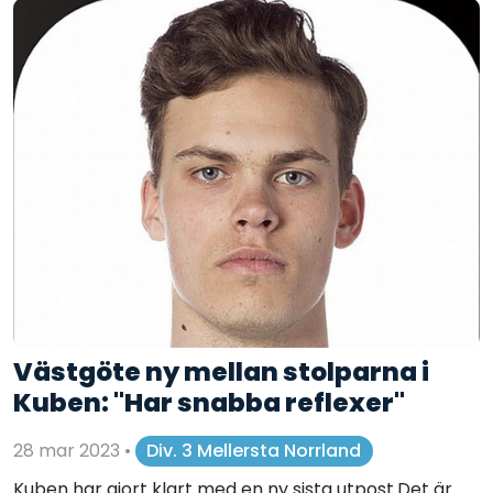
Västgöte ny mellan stolparna i
Kuben: "Har snabba reflexer"
28 mar 2023
•
Div. 3 Mellersta Norrland
Kuben har gjort klart med en ny sista utpost.Det är