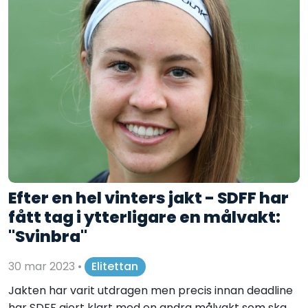
Efter en hel vinters jakt - SDFF har
fått tag i ytterligare en målvakt:
"Svinbra"
30 mar 2023
•
Elitettan
Jakten har varit utdragen men precis innan deadline
har SDFF gjort klart med en andra målvakt som ska