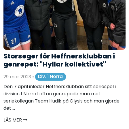
Storseger för Heffnersklubban i
genrepet: "Hyllar kollektivet"
29 mar 2023
•
Div. 1 Norra
Den 7 april inleder Heffnersklubban sitt seriespel i
division 1 Norra.I afton genrepade man mot
seriekollegan Team Hudik på Glysis och man gjorde
det ...
LÄS MER