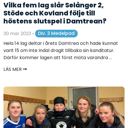
Vilka fem lag slår Selånger 2,
Stöde och Kovland följe till
höstens slutspel i Damtrean?
30 mar 2023
•
Div. 3 Medelpad
Hela 14 lag deltar i årets Damtrea och hade kunnat
varit 15 om inte Indal dragit tillbaka sin kanditatur.
Därför kommer lagen att först möta varandra ...
LÄS MER