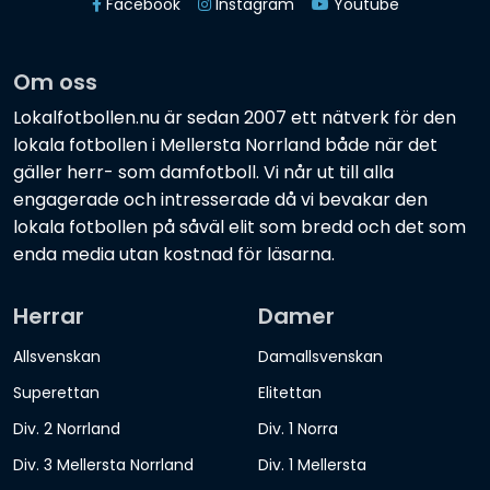
Facebook
Instagram
Youtube
Om oss
Lokalfotbollen.nu är sedan 2007 ett nätverk för den
lokala fotbollen i Mellersta Norrland både när det
gäller herr- som damfotboll. Vi når ut till alla
engagerade och intresserade då vi bevakar den
lokala fotbollen på såväl elit som bredd och det som
enda media utan kostnad för läsarna.
Herrar
Damer
Allsvenskan
Damallsvenskan
Superettan
Elitettan
Div. 2 Norrland
Div. 1 Norra
Div. 3 Mellersta Norrland
Div. 1 Mellersta