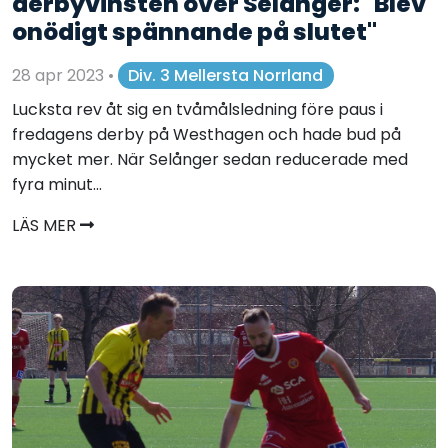
derbyvinsten över Selånger: "Blev
onödigt spännande på slutet"
28 apr 2023
•
Div. 3 Mellersta Norrland
Lucksta rev åt sig en tvåmålsledning före paus i
fredagens derby på Westhagen och hade bud på
mycket mer. När Selånger sedan reducerade med
fyra minut...
LÄS MER