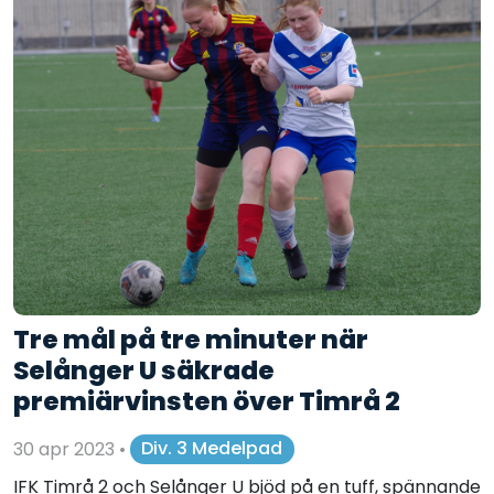
Tre mål på tre minuter när
Selånger U säkrade
premiärvinsten över Timrå 2
30 apr 2023
•
Div. 3 Medelpad
IFK Timrå 2 och Selånger U bjöd på en tuff, spännande