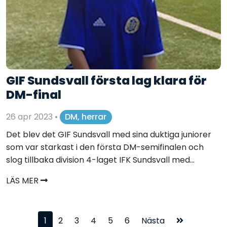
GIF Sundsvall första lag klara för
DM-final
26 apr 2023
•
DM, herrar
Det blev det GIF Sundsvall med sina duktiga juniorer
som var starkast i den första DM-semifinalen och
slog tillbaka division 4-laget IFK Sundsvall med...
LÄS MER
1
2
3
4
5
6
Nästa