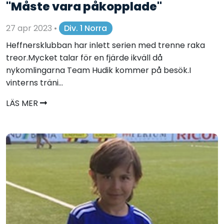
"Måste vara påkopplade"
27 apr 2023
•
Div. 1 Norra
Heffnersklubban har inlett serien med trenne raka
treor.Mycket talar för en fjärde ikväll då
nykomlingarna Team Hudik kommer på besök.I
vinterns träni...
LÄS MER