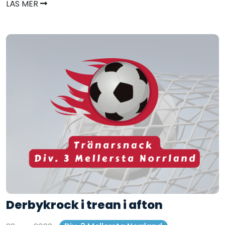
LÄS MER
Derbykrock i trean i afton