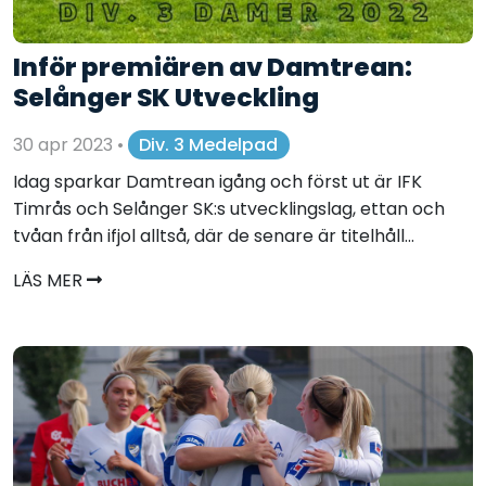
Inför premiären av Damtrean:
Selånger SK Utveckling
30 apr 2023
•
Div. 3 Medelpad
Idag sparkar Damtrean igång och först ut är IFK
Timrås och Selånger SK:s utvecklingslag, ettan och
tvåan från ifjol alltså, där de senare är titelhåll...
LÄS MER