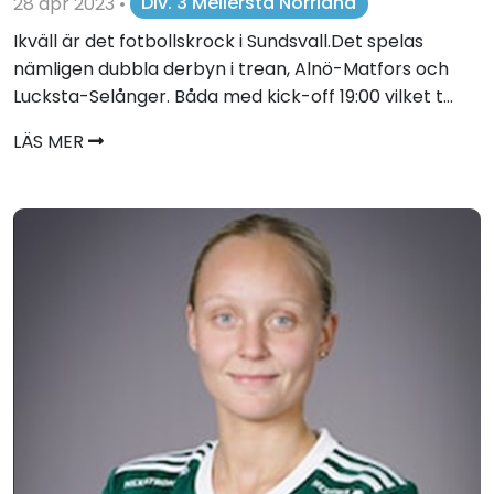
28 apr 2023
•
Div. 3 Mellersta Norrland
Ikväll är det fotbollskrock i Sundsvall.Det spelas
nämligen dubbla derbyn i trean, Alnö-Matfors och
Lucksta-Selånger. Båda med kick-off 19:00 vilket t...
LÄS MER