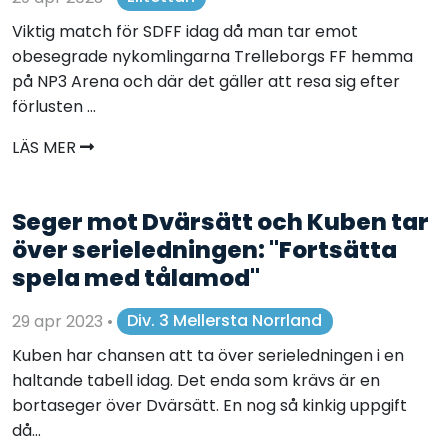
Viktig match för SDFF idag då man tar emot
obesegrade nykomlingarna Trelleborgs FF hemma
på NP3 Arena och där det gäller att resa sig efter
förlusten ...
LÄS MER
Seger mot Dvärsätt och Kuben tar
över serieledningen: "Fortsätta
spela med tålamod"
29 apr 2023
•
Div. 3 Mellersta Norrland
Kuben har chansen att ta över serieledningen i en
haltande tabell idag. Det enda som krävs är en
bortaseger över Dvärsätt. En nog så kinkig uppgift
då...