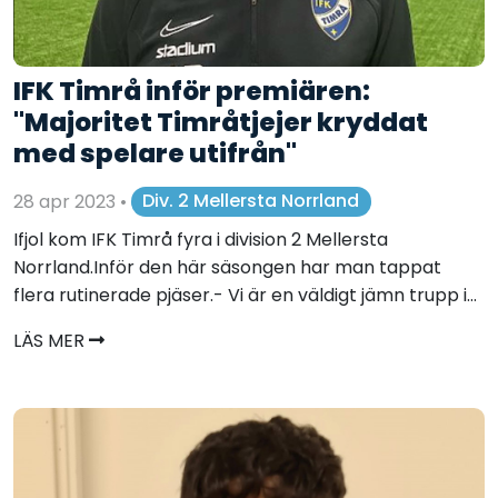
IFK Timrå inför premiären:
"Majoritet Timråtjejer kryddat
med spelare utifrån"
28 apr 2023
•
Div. 2 Mellersta Norrland
Ifjol kom IFK Timrå fyra i division 2 Mellersta
Norrland.Inför den här säsongen har man tappat
flera rutinerade pjäser.- Vi är en väldigt jämn trupp i...
LÄS MER