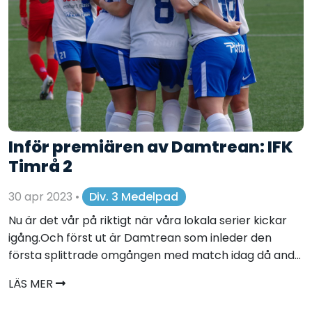
Inför premiären av Damtrean: IFK
Timrå 2
30 apr 2023
•
Div. 3 Medelpad
Nu är det vår på riktigt när våra lokala serier kickar
igång.Och först ut är Damtrean som inleder den
första splittrade omgången med match idag då and...
LÄS MER