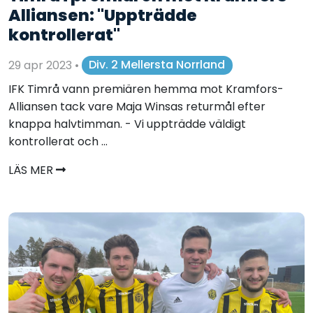
Alliansen: "Uppträdde
kontrollerat"
29 apr 2023
•
Div. 2 Mellersta Norrland
IFK Timrå vann premiären hemma mot Kramfors-
Alliansen tack vare Maja Winsas returmål efter
knappa halvtimman. - Vi uppträdde väldigt
kontrollerat och ...
LÄS MER