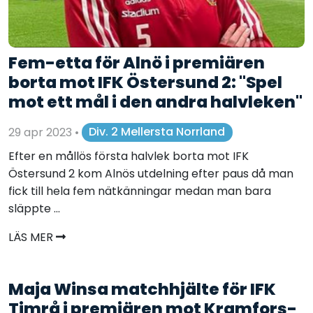
Fem-etta för Alnö i premiären
borta mot IFK Östersund 2: "Spel
mot ett mål i den andra halvleken"
29 apr 2023
•
Div. 2 Mellersta Norrland
Efter en mållös första halvlek borta mot IFK
Östersund 2 kom Alnös utdelning efter paus då man
fick till hela fem nätkänningar medan man bara
släppte ...
LÄS MER
Maja Winsa matchhjälte för IFK
Timrå i premiären mot Kramfors-