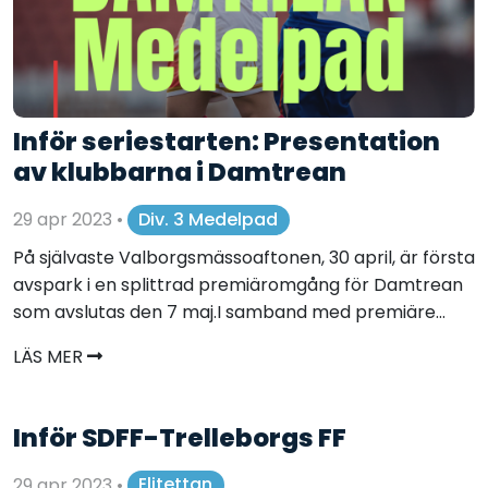
Inför seriestarten: Presentation
av klubbarna i Damtrean
29 apr 2023
•
Div. 3 Medelpad
På självaste Valborgsmässoaftonen, 30 april, är första
avspark i en splittrad premiäromgång för Damtrean
som avslutas den 7 maj.I samband med premiäre...
LÄS MER
Inför SDFF-Trelleborgs FF
29 apr 2023
•
Elitettan