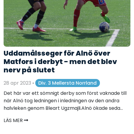
Uddamålsseger för Alnö över
Matfors i derbyt - men det blev
nerv på slutet
28 apr 2023
•
Div. 3 Mellersta Norrland
Det här var ett sömnigt derby som först vaknade till
när Alnö tog ledningen i inledningen av den andra
halvleken genom Bleart Ugzmajli.Alnö ökade seda...
LÄS MER