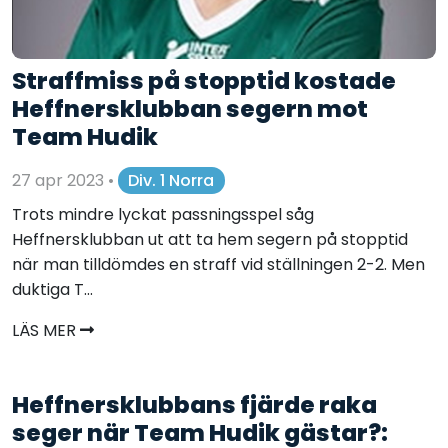
Straffmiss på stopptid kostade
Heffnersklubban segern mot
Team Hudik
27 apr 2023
•
Div. 1 Norra
Trots mindre lyckat passningsspel såg
Heffnersklubban ut att ta hem segern på stopptid
när man tilldömdes en straff vid ställningen 2-2. Men
duktiga T...
LÄS MER
Heffnersklubbans fjärde raka
seger när Team Hudik gästar?: