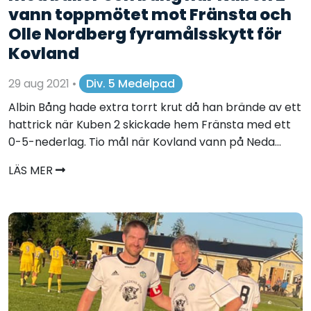
vann toppmötet mot Fränsta och
Olle Nordberg fyramålsskytt för
Kovland
29 aug 2021
•
Div. 5 Medelpad
Albin Bång hade extra torrt krut då han brände av ett
hattrick när Kuben 2 skickade hem Fränsta med ett
0-5-nederlag. Tio mål när Kovland vann på Neda...
LÄS MER