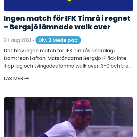
Ingen match för IFK Timrå i regnet
– Bergsjö lämnade walk over
24 aug 2021
•
Div. 3 Medelpad
Det blev ingen match för IFK Timrås andralag i
Damtrean i afton. Motståndarna Bergsjö IF fick inte
ihop lag och tvingades lämna walk over. 3-0 och tre...
LÄS MER