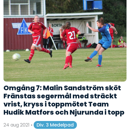
Omgång 7: Malin Sandström sköt
Fränstas segermål med sträckt
vrist, kryss i toppmötet Team
Hudik Matfors och Njurunda i topp
24 aug 2021
•
Div. 3 Medelpad