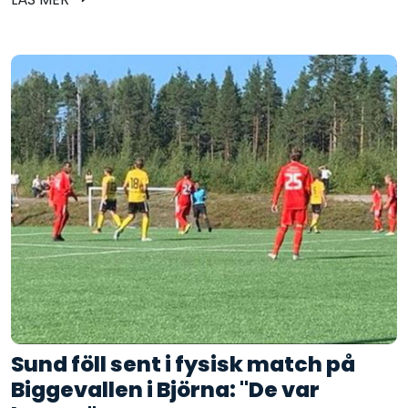
Sund föll sent i fysisk match på
Biggevallen i Björna: "De var