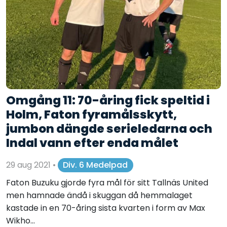
Omgång 11: 70-åring fick speltid i
Holm, Faton fyramålsskytt,
jumbon dängde serieledarna och
Indal vann efter enda målet
29 aug 2021
•
Div. 6 Medelpad
Faton Buzuku gjorde fyra mål för sitt Tallnäs United
men hamnade ändå i skuggan då hemmalaget
kastade in en 70-åring sista kvarten i form av Max
Wikho...