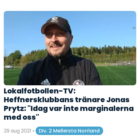
Lokalfotbollen-TV:
Heffnersklubbans tränare Jonas
Prytz: "Idag var inte marginalerna
med oss"
29 aug 2021
•
Div. 2 Mellersta Norrland