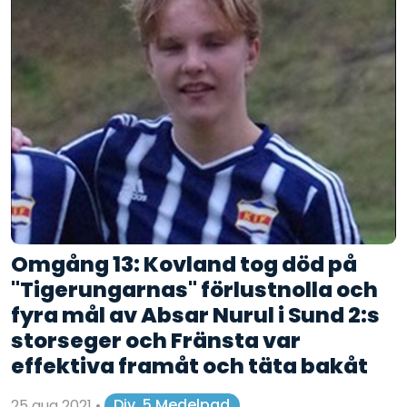
Omgång 13: Kovland tog död på
"Tigerungarnas" förlustnolla och
fyra mål av Absar Nurul i Sund 2:s
storseger och Fränsta var
effektiva framåt och täta bakåt
25 aug 2021
•
Div. 5 Medelpad