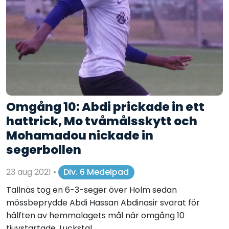
Omgång 10: Abdi prickade in ett
hattrick, Mo tvåmålsskytt och
Mohamadou nickade in
segerbollen
23 aug 2021
•
Div. 6 Medelpad
Tallnäs tog en 6-3-seger över Holm sedan
mössbeprydde Abdi Hassan Abdinasir svarat för
hälften av hemmalagets mål när omgång 10
tjuvstartade. Luckstal...