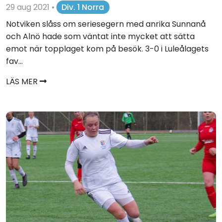
29 aug 2021
•
Div. 1 Norra
Notviken slåss om seriesegern med anrika Sunnanå
och Alnö hade som väntat inte mycket att sätta
emot när topplaget kom på besök. 3-0 i Luleålagets
fav...
LÄS MER