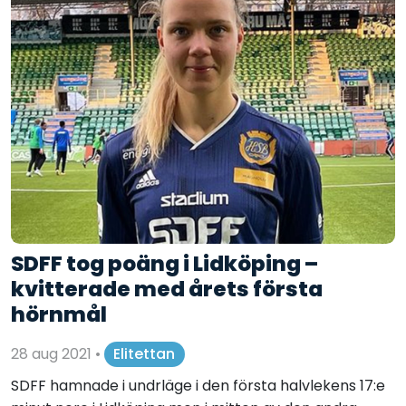
SDFF tog poäng i Lidköping –
kvitterade med årets första
hörnmål
28 aug 2021
•
Elitettan
SDFF hamnade i undrläge i den första halvlekens 17:e