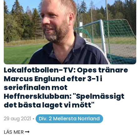
Lokalfotbollen-TV: Opes tränare
Marcus Englund efter 3-1 i
seriefinalen mot
Heffnersklubban: "Spelmässigt
det bästa laget vi mött"
29 aug 2021
•
Div. 2 Mellersta Norrland
LÄS MER