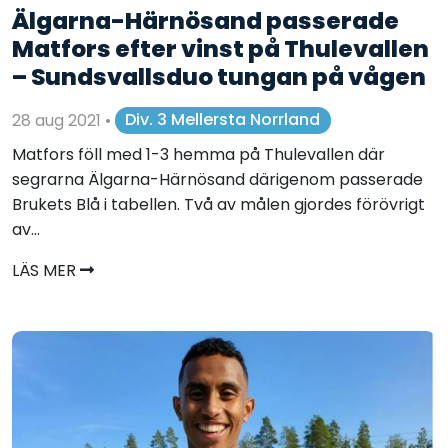
Älgarna-Härnösand passerade
Matfors efter vinst på Thulevallen
– Sundsvallsduo tungan på vågen
28 aug 2021
•
Div. 3 Mellersta Norrland
Matfors föll med 1-3 hemma på Thulevallen där
segrarna Älgarna-Härnösand därigenom passerade
Brukets Blå i tabellen. Två av målen gjordes förövrigt
av...
LÄS MER