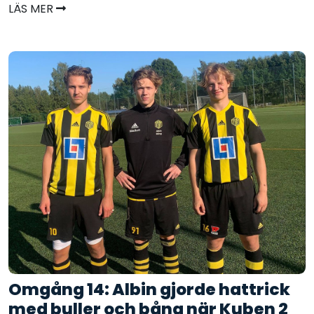
LÄS MER
Omgång 14: Albin gjorde hattrick
med buller och bång när Kuben 2