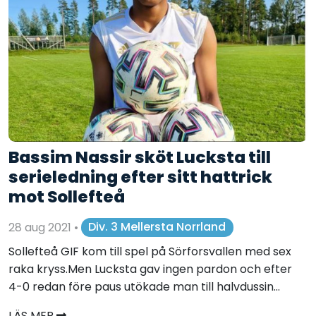
Bassim Nassir sköt Lucksta till
serieledning efter sitt hattrick
mot Sollefteå
28 aug 2021
•
Div. 3 Mellersta Norrland
Sollefteå GIF kom till spel på Sörforsvallen med sex
raka kryss.Men Lucksta gav ingen pardon och efter
4-0 redan före paus utökade man till halvdussin...
LÄS MER