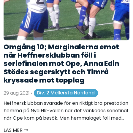
Omgång 10; Marginalerna emot
när Heffnersklubban föll i
seriefinalen mot Ope, Anna Edin
Stödes segerskytt och Timrå
kryssade mot topplag
29 aug 2021
•
Div. 2 Mellersta Norrland
Heffnersklubban svarade för en riktigt bra prestation
hemma på Nya HK-vallen när det vankades seriefinal
när Ope kom på besök. Men hemmalaget föll med...
LÄS MER