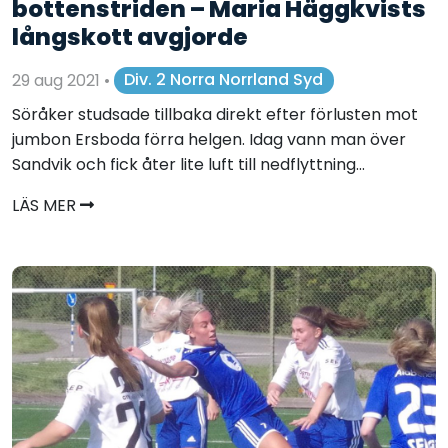
bottenstriden – Maria Häggkvists
långskott avgjorde
29 aug 2021
•
Div. 2 Norra Norrland Syd
Söråker studsade tillbaka direkt efter förlusten mot
jumbon Ersboda förra helgen. Idag vann man över
Sandvik och fick åter lite luft till nedflyttning...
LÄS MER