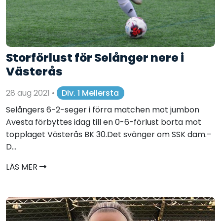
Storförlust för Selånger nere i
Västerås
28 aug 2021
•
Div. 1 Mellersta
Selångers 6-2-seger i förra matchen mot jumbon
Avesta förbyttes idag till en 0-6-förlust borta mot
topplaget Västerås BK 30.Det svänger om SSK dam.–
D...
LÄS MER