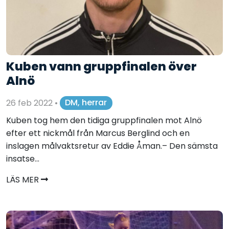
Kuben vann gruppfinalen över
Alnö
26 feb 2022
•
DM, herrar
Kuben tog hem den tidiga gruppfinalen mot Alnö
efter ett nickmål från Marcus Berglind och en
inslagen målvaktsretur av Eddie Åman.– Den sämsta
insatse...
LÄS MER