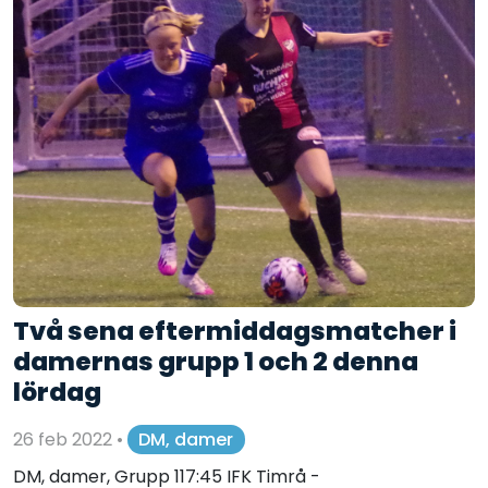
Två sena eftermiddagsmatcher i
damernas grupp 1 och 2 denna
lördag
26 feb 2022
•
DM, damer
DM, damer, Grupp 117:45 IFK Timrå -