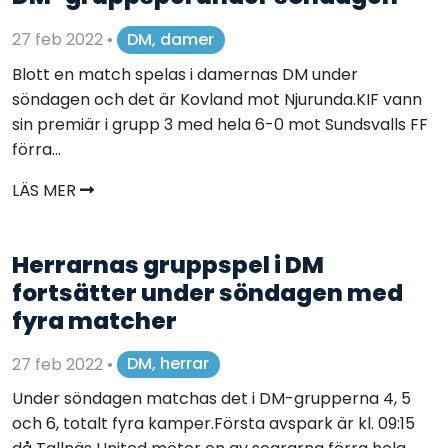
27 feb 2022
•
DM, damer
Blott en match spelas i damernas DM under
söndagen och det är Kovland mot Njurunda.KIF vann
sin premiär i grupp 3 med hela 6-0 mot Sundsvalls FF
förra...
LÄS MER
Herrarnas gruppspel i DM
fortsätter under söndagen med
fyra matcher
27 feb 2022
•
DM, herrar
Under söndagen matchas det i DM-grupperna 4, 5
och 6, totalt fyra kamper.Första avspark är kl. 09:15