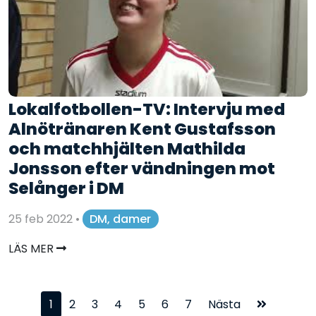
Lokalfotbollen-TV: Intervju med
Alnötränaren Kent Gustafsson
och matchhjälten Mathilda
Jonsson efter vändningen mot
Selånger i DM
25 feb 2022
•
DM, damer
LÄS MER
1
2
3
4
5
6
7
Nästa