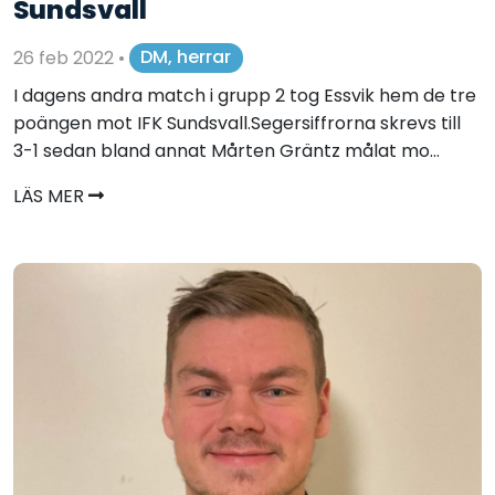
Sundsvall
26 feb 2022
•
DM, herrar
I dagens andra match i grupp 2 tog Essvik hem de tre
poängen mot IFK Sundsvall.Segersiffrorna skrevs till
3-1 sedan bland annat Mårten Gräntz målat mo...
LÄS MER