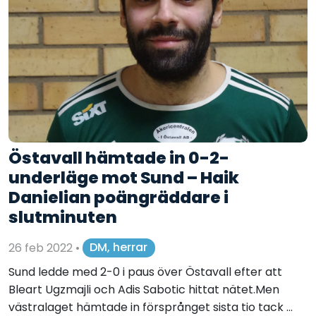
Östavall hämtade in 0-2-
underläge mot Sund – Haik
Danielian poängräddare i
slutminuten
26 feb 2022
•
DM, herrar
Sund ledde med 2-0 i paus över Östavall efter att
Bleart Ugzmajli och Adis Sabotic hittat nätet.Men
västralaget hämtade in försprånget sista tio tack ...