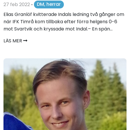
27 feb 2022
•
DM, herrar
Elias Granlöf kvitterade Indals ledning två gånger om
när IFK Timrå kom tillbaka efter förra helgens 0-6
mot Svartvik och kryssade mot Indal.– En spän...
LÄS MER