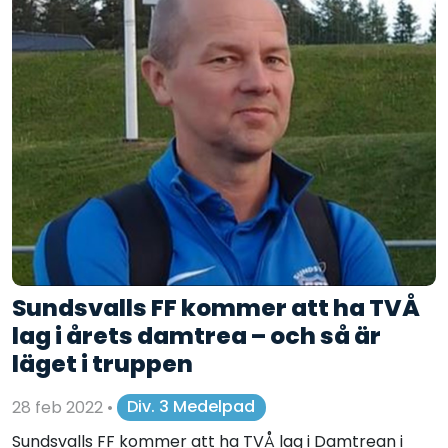
Sundsvalls FF kommer att ha TVÅ
lag i årets damtrea – och så är
läget i truppen
28 feb 2022
•
Div. 3 Medelpad
Sundsvalls FF kommer att ha TVÅ lag i Damtrean i