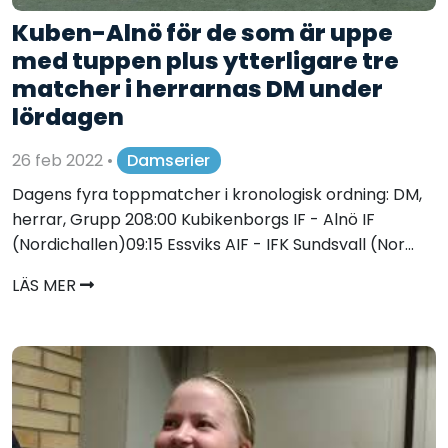
Kuben-Alnö för de som är uppe
med tuppen plus ytterligare tre
matcher i herrarnas DM under
lördagen
26 feb 2022
•
Damserier
Dagens fyra toppmatcher i kronologisk ordning: DM,
herrar, Grupp 208:00 Kubikenborgs IF - Alnö IF
(Nordichallen)09:15 Essviks AIF - IFK Sundsvall (Nor...
LÄS MER