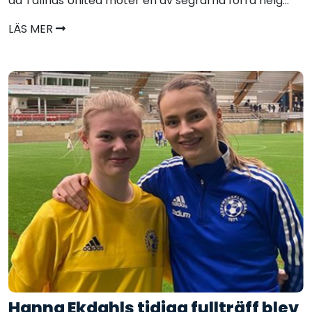
då Tallnäs United möter en av segrarna förra helg...
LÄS MER
Hanna Ekdahls tidiga fullträff blev