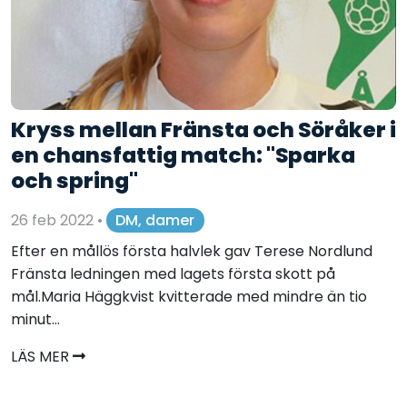
Kryss mellan Fränsta och Söråker i
en chansfattig match: "Sparka
och spring"
26 feb 2022
•
DM, damer
Efter en mållös första halvlek gav Terese Nordlund
Fränsta ledningen med lagets första skott på
mål.Maria Häggkvist kvitterade med mindre än tio
minut...
LÄS MER