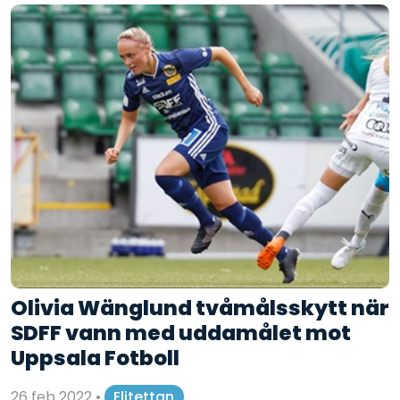
Olivia Wänglund tvåmålsskytt när
SDFF vann med uddamålet mot
Uppsala Fotboll
26 feb 2022
•
Elitettan