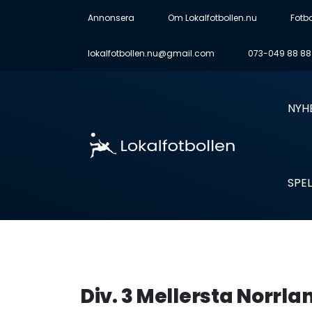
Annonsera
Om Lokalfotbollen.nu
Fotb
lokalfotbollen.nu@gmail.com
073-049 88 88
NYH
SPEL
Div. 3 Mellersta Norrla