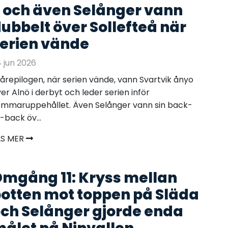
 och även Selånger vann
ubbelt över Sollefteå när
erien vände
 jun 2026
vårepilogen, när serien vände, vann Svartvik ånyo
er Alnö i derbyt och leder serien inför
mmaruppehållet. Även Selånger vann sin back-
-back öv...
ÄS MER
mgång 11: Kryss mellan
otten mot toppen på Släda
ch Selånger gjorde enda