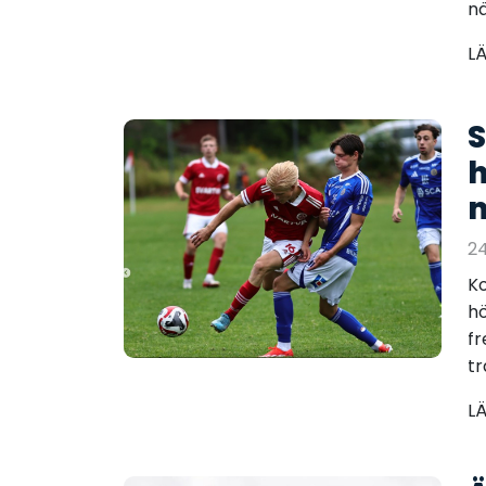
nä
L
S
h
m
24
Ko
h
f
tr
L