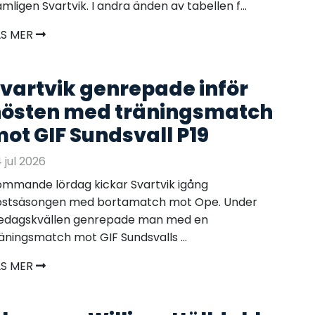
mligen Svartvik. I andra änden av tabellen f...
ÄS MER
vartvik genrepade inför
östen med träningsmatch
ot GIF Sundsvall P19
 jul 2026
mmande lördag kickar Svartvik igång
östsäsongen med bortamatch mot Ope. Under
redagskvällen genrepade man med en
äningsmatch mot GIF Sundsvalls ...
ÄS MER