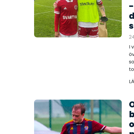
-
d
s
24
I 
öv
so
to
L
O
b
o