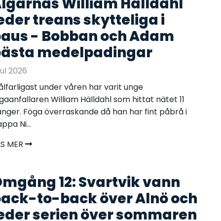
lgarnas William Hälldahl
eder treans skytteliga i
aus - Bobban och Adam
ästa medelpadingar
 jul 2026
lfarligast under våren har varit unge
gaanfallaren William Hälldahl som hittat nätet 11
nger. Föga överraskande då han har fint påbrå i
ppa Ni...
ÄS MER
mgång 12: Svartvik vann
ack-to-back över Alnö och
eder serien över sommaren