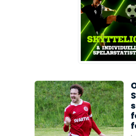
O
S
s
f
f