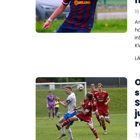
m
16
An
ha
in
KW
L
O
s
S
j
r
7 