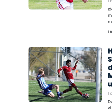
1 
Id
ma
me
L
H
S
d
M
u
1 
Da
vi