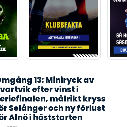
mgång 13: Miniryck av
vartvik efter vinst i
eriefinalen, målrikt kryss
ör Selånger och ny förlust
ör Alnö i höststarten