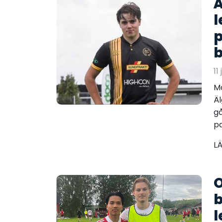
Ä
l
p
b
11
Må
Äl
gå
pa
L
O
b
l