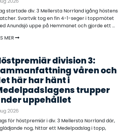
aug 2026
ag startade div. 3 Mellersta Norrland igång höstens
tcher. Svartvik tog en fin 4-1-seger i toppmötet
d Anundsjö uppe på Hemmanet och gjorde ett ...
ÄS MER
östpremiär division 3:
ammanfattning våren och
et här har hänt i
edelpadslagens trupper
nder uppehållet
aug 2026
gs för höstpremiär i div. 3 Mellersta Norrland där,
 glädjande nog, hittar ett Medelpadslag i topp,