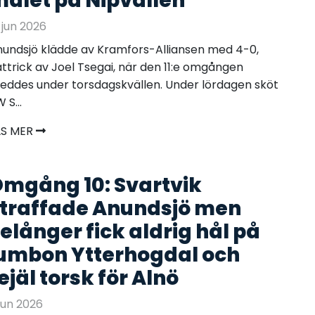
ålet på Nipvallen
 jun 2026
undsjö klädde av Kramfors-Alliansen med 4-0,
ttrick av Joel Tsegai, när den 11:e omgången
leddes under torsdagskvällen. Under lördagen sköt
 S...
ÄS MER
mgång 10: Svartvik
traffade Anundsjö men
elånger fick aldrig hål på
umbon Ytterhogdal och
ejäl torsk för Alnö
jun 2026