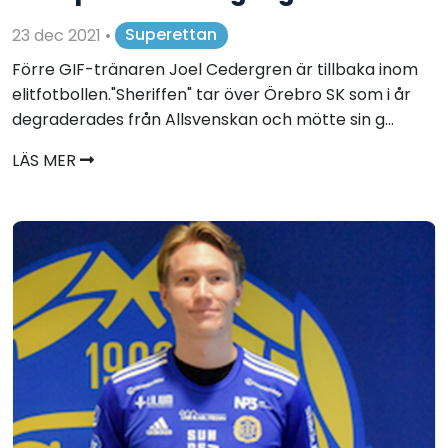
23 dec 2021
•
Superettan
Förre GIF-tränaren Joel Cedergren är tillbaka inom
elitfotbollen."Sheriffen" tar över Örebro SK som i år
degraderades från Allsvenskan och mötte sin g...
LÄS MER