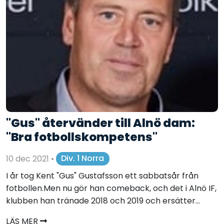
"Gus" återvänder till Alnö dam:
"Bra fotbollskompetens"
10 dec 2021
•
Div. 1 Norra
I år tog Kent "Gus" Gustafsson ett sabbatsår från
fotbollen.Men nu gör han comeback, och det i Alnö IF,
klubben han tränade 2018 och 2019 och ersätter...
LÄS MER