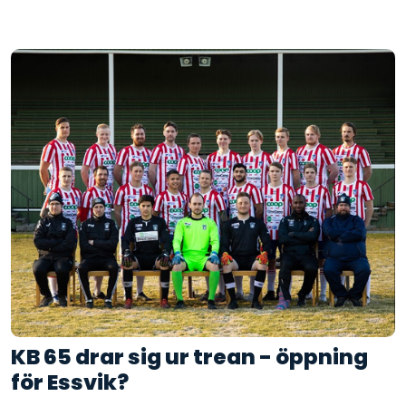
KB 65 drar sig ur trean - öppning
för Essvik?