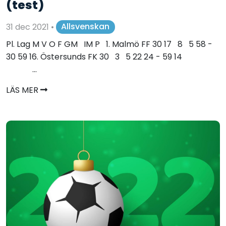
(test)
31 dec 2021
•
Allsvenskan
Pl. Lag M V O F GM IM P 1. Malmö FF 30 17 8 5 58 -
30 59 16. Östersunds FK 30 3 5 22 24 - 59 14
...
LÄS MER