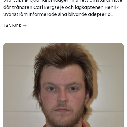
Svartviks IF bjöd häromdagen in till ett omstartsmöte
där tränaren Carl Bergseije och lagkaptenen Henrik
Svanström informerade sina blivande adepter o...
LÄS MER