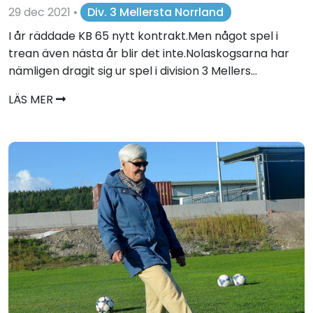
29 dec 2021
•
Div. 3 Mellersta Norrland
I år räddade KB 65 nytt kontrakt.Men något spel i
trean även nästa år blir det inte.Nolaskogsarna har
nämligen dragit sig ur spel i division 3 Mellers...
LÄS MER