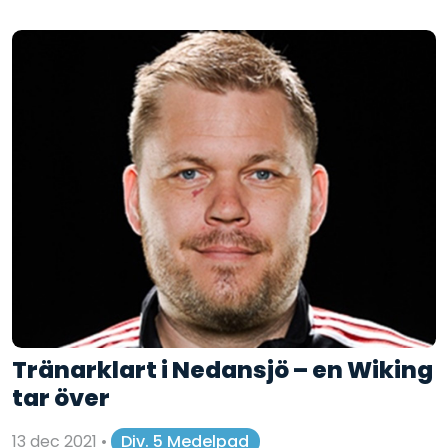
Tränarklart i Nedansjö – en Wiking
tar över
13 dec 2021
•
Div. 5 Medelpad