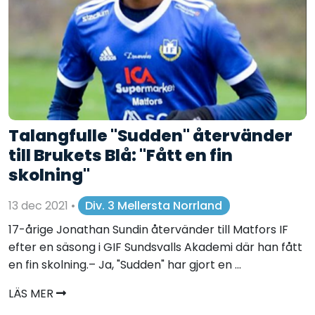
Talangfulle "Sudden" återvänder
till Brukets Blå: "Fått en fin
skolning"
13 dec 2021
•
Div. 3 Mellersta Norrland
17-årige Jonathan Sundin återvänder till Matfors IF
efter en säsong i GIF Sundsvalls Akademi där han fått
en fin skolning.– Ja, "Sudden" har gjort en ...
LÄS MER