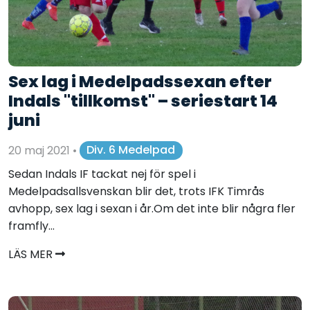
Sex lag i Medelpadssexan efter
Indals "tillkomst" – seriestart 14
juni
20 maj 2021
•
Div. 6 Medelpad
Sedan Indals IF tackat nej för spel i
Medelpadsallsvenskan blir det, trots IFK Timrås
avhopp, sex lag i sexan i år.Om det inte blir några fler
framfly...
LÄS MER