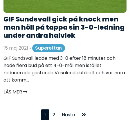
GIF Sundsvall gick på knock men
man höll på tappa sin 3-0-ledning
under andra halvlek
15 maj 2021
•
Superettan
GIF Sundsvall ledde med 3-0 efter 18 minuter och
hade flera bud på ett 4-0-mål men istället
reducerade gästande Vasalund dubbelt och var nära
att komm...
LÄS MER
1
2
Nästa