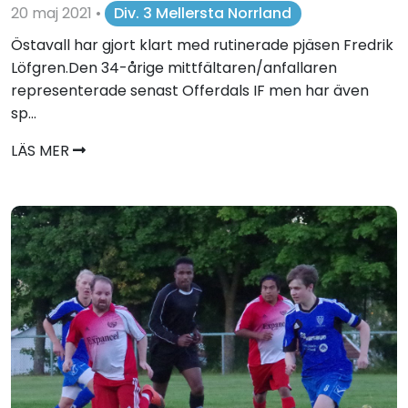
20 maj 2021
•
Div. 3 Mellersta Norrland
Östavall har gjort klart med rutinerade pjäsen Fredrik
Löfgren.Den 34-årige mittfältaren/anfallaren
representerade senast Offerdals IF men har även
sp...
LÄS MER