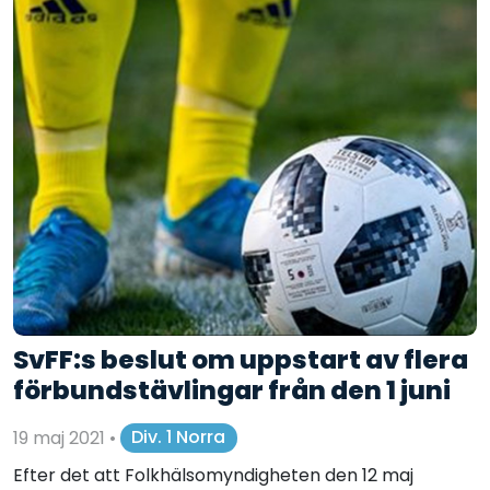
SvFF:s beslut om uppstart av flera
förbundstävlingar från den 1 juni
19 maj 2021
•
Div. 1 Norra
Efter det att Folkhälsomyndigheten den 12 maj