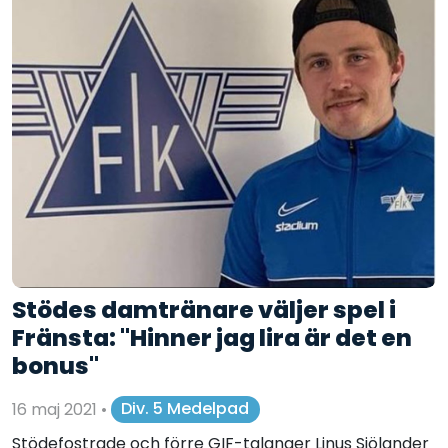
Stödes damtränare väljer spel i
Fränsta: "Hinner jag lira är det en
bonus"
16 maj 2021
•
Div. 5 Medelpad
Stödefostrade och förre GIF-talanger Linus Sjölander