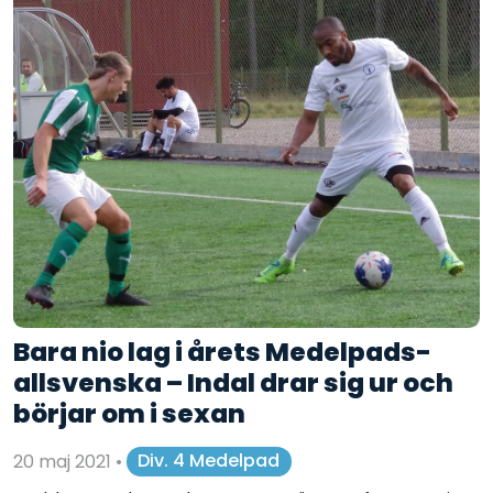
Bara nio lag i årets Medelpads-
allsvenska – Indal drar sig ur och
börjar om i sexan
20 maj 2021
•
Div. 4 Medelpad