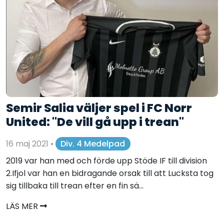
Semir Salia väljer spel i FC Norr
United: "De vill gå upp i trean"
16 maj 2021
•
Div. 4 Medelpad
2019 var han med och förde upp Stöde IF till division
2.Ifjol var han en bidragande orsak till att Lucksta tog
sig tillbaka till trean efter en fin sä...
LÄS MER