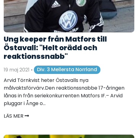
Ung keeper från Matfors till
Östavall: "Helt orädd och
reaktionssnabb"
19 maj 2021
•
Div. 3 Mellersta Norrland
Arvid Törnkvist heter Östavalls nya
målvaktsförvärv.Den reaktionssnabbe 17-åringen
lånas in från seriekonkurrenten Matfors IF.– Arvid
pluggar i Ånge o...
LÄS MER