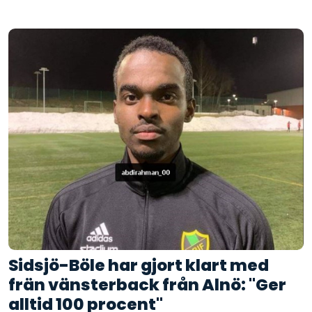
Sidsjö-Böle har gjort klart med
frän vänsterback från Alnö: "Ger
alltid 100 procent"