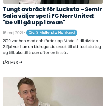
Tungt avbräck för Lucksta – Semir
Salia väljer spel i FC Norr United:
"De vill gå upp i trean"
16 maj 2021
•
Div. 3 Mellersta Norrland
2019 var han med och förde upp Stöde IF till division
2.Ifjol var han en bidragande orsak till att Lucksta tog
sig tillbaka till trean efter en fin sä...
LÄS MER