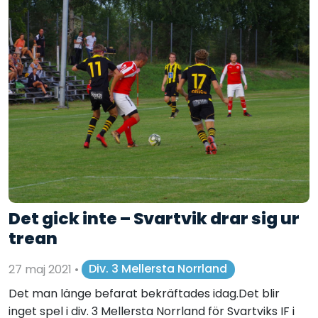
Det gick inte – Svartvik drar sig ur
trean
27 maj 2021
•
Div. 3 Mellersta Norrland
Det man länge befarat bekräftades idag.Det blir
inget spel i div. 3 Mellersta Norrland för Svartviks IF i