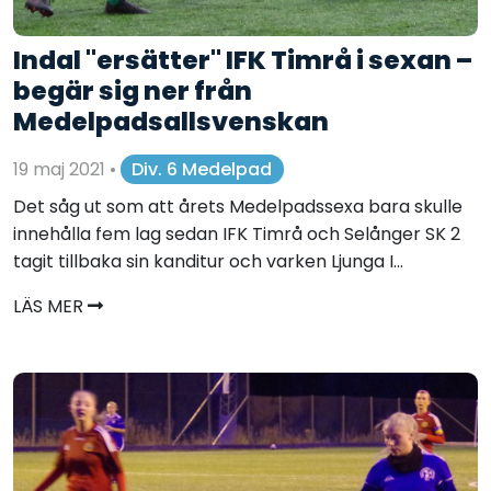
Indal "ersätter" IFK Timrå i sexan –
begär sig ner från
Medelpadsallsvenskan
19 maj 2021
•
Div. 6 Medelpad
Det såg ut som att årets Medelpadssexa bara skulle
innehålla fem lag sedan IFK Timrå och Selånger SK 2
tagit tillbaka sin kanditur och varken Ljunga I...
LÄS MER