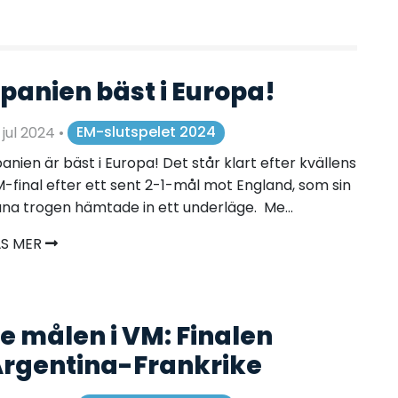
panien bäst i Europa!
 jul 2024
•
EM-slutspelet 2024
anien är bäst i Europa! Det står klart efter kvällens
-final efter ett sent 2-1-mål mot England, som sin
na trogen hämtade in ett underläge. Me...
ÄS MER
e målen i VM: Finalen
rgentina-Frankrike