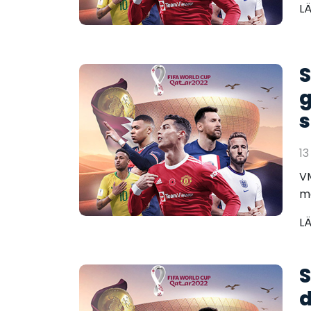
L
S
g
s
13
VM
ma
L
S
d