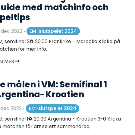
uide med matchinfo och
peltips
 dec 2022
•
EM-slutspelet 2024
, semifinal 2⚽️ 20:00 Frankrike - Marocko Klicka på
tchen för mer info.
ÄS MER
e målen i VM: Semifinal 1
rgentina-Kroatien
 dec 2022
•
EM-slutspelet 2024
, semifinal 1⚽️ 20:00 Argentina - Kroatien 3-0 Klicka
 matchen för att se ett sammandrag.