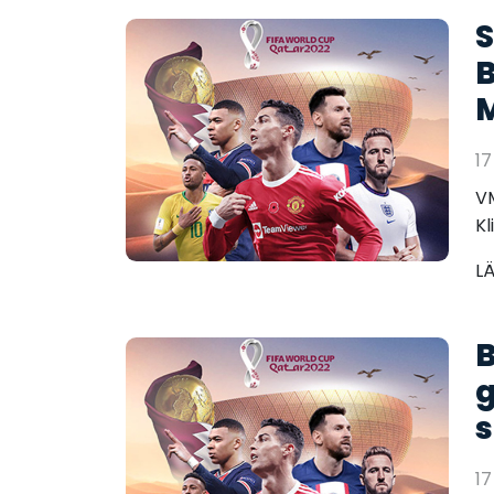
S
B
17
VM
Kl
L
B
g
s
17