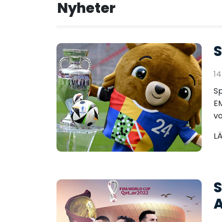
Nyheter
S
14
Sp
EM
va
L
S
A