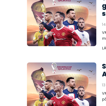
g
s
14
VM
ma
L
S
A
13
VM
på