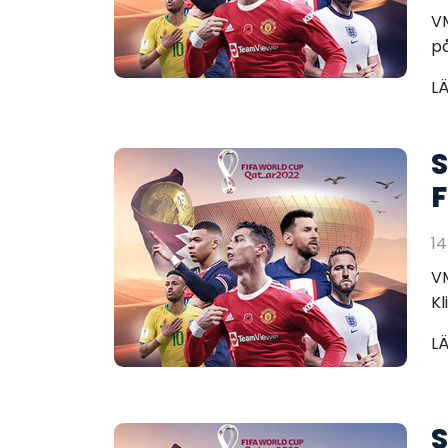
VM
på
L
S
F
14
VM
Kl
L
S