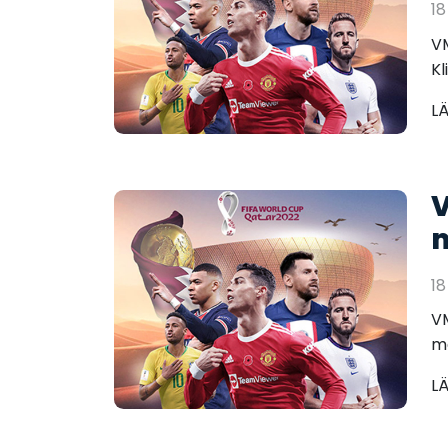
18
VM
Kl
L
V
m
18
VM
ma
L