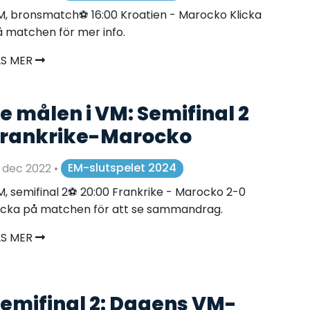
, bronsmatch⚽️ 16:00 Kroatien - Marocko Klicka
 matchen för mer info.
ÄS MER
e målen i VM: Semifinal 2
rankrike-Marocko
 dec 2022
•
EM-slutspelet 2024
, semifinal 2⚽️ 20:00 Frankrike - Marocko 2-0
icka på matchen för att se sammandrag.
ÄS MER
emifinal 2: Dagens VM-