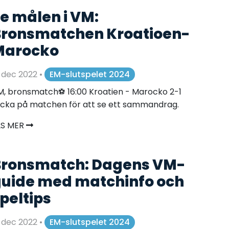
e målen i VM:
ronsmatchen Kroatioen-
Marocko
 dec 2022
•
EM-slutspelet 2024
, bronsmatch⚽️ 16:00 Kroatien - Marocko 2-1
icka på matchen för att se ett sammandrag.
ÄS MER
ronsmatch: Dagens VM-
uide med matchinfo och
peltips
 dec 2022
•
EM-slutspelet 2024