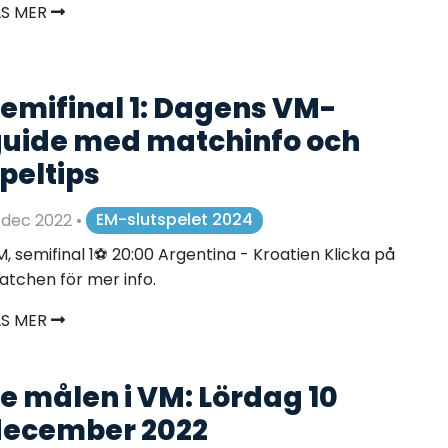
ÄS MER
emifinal 1: Dagens VM-
uide med matchinfo och
peltips
 dec 2022
•
EM-slutspelet 2024
, semifinal 1⚽️ 20:00 Argentina - Kroatien Klicka på
tchen för mer info.
ÄS MER
e målen i VM: Lördag 10
ecember 2022