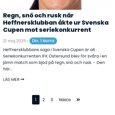
Regn, snö och rusk när
Heffnersklubban åkte ur Svenska
Cupen mot seriekonkurrent
21 maj 2025
•
Div. 1 Norra
Heffnersklubbans saga i Svenska Cupen är all.
Seriekonkurrenten IFK Östersund blev för svåra i en
jämn match som bjöd på regn, snö och rusk. - Den
här...
LÄS MER
1
2
3
Nästa