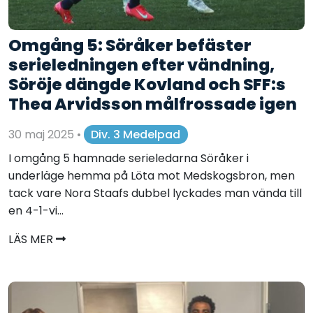
Omgång 5: Söråker befäster
serieledningen efter vändning,
Söröje dängde Kovland och SFF:s
Thea Arvidsson målfrossade igen
30 maj 2025
•
Div. 3 Medelpad
I omgång 5 hamnade serieledarna Söråker i
underläge hemma på Löta mot Medskogsbron, men
tack vare Nora Staafs dubbel lyckades man vända till
en 4-1-vi...
LÄS MER