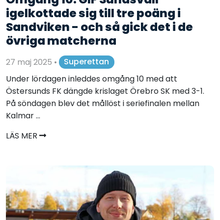
igelkottade sig till tre poäng i
Sandviken - och så gick det i de
övriga matcherna
27 maj 2025
•
Superettan
Under lördagen inleddes omgång 10 med att
Östersunds FK dängde krislaget Örebro SK med 3-1.
På söndagen blev det mållöst i seriefinalen mellan
Kalmar ...
LÄS MER