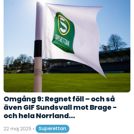
Omgång 9: Regnet föll – och så
även GIF Sundsvall mot Brage -
och hela Norrland...
22 maj 2025
•
Superettan