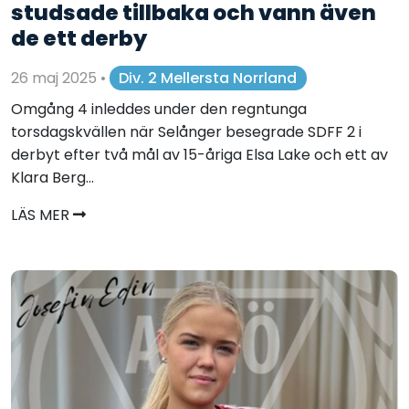
studsade tillbaka och vann även
de ett derby
26 maj 2025
•
Div. 2 Mellersta Norrland
Omgång 4 inleddes under den regntunga
torsdagskvällen när Selånger besegrade SDFF 2 i
derbyt efter två mål av 15-åriga Elsa Lake och ett av
Klara Berg...
LÄS MER