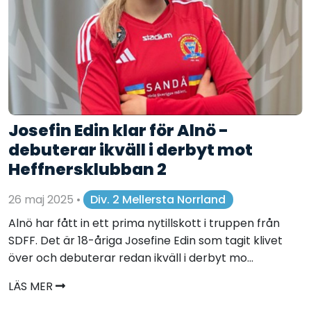
Josefin Edin klar för Alnö -
debuterar ikväll i derbyt mot
Heffnersklubban 2
26 maj 2025
•
Div. 2 Mellersta Norrland
Alnö har fått in ett prima nytillskott i truppen från
SDFF. Det är 18-åriga Josefine Edin som tagit klivet
över och debuterar redan ikväll i derbyt mo...
LÄS MER