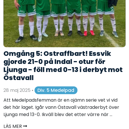
Omgång 5: Ostraffbart! Essvik
gjorde 21-0 på Indal - otur för
Ljunga - föll med 0-13 i derbyt mot
Östavall
28 maj 2025
•
Div. 5 Medelpad
Att Medelpadsfemman är en ojämn serie vet vi vid
det här laget. Igår vann Östavall västraderbyt över
Ljunga med 13-0. Ikväll blev det etter värre när ...
LÄS MER