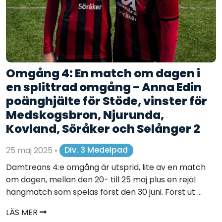
Omgång 4: En match om dagen i
en splittrad omgång - Anna Edin
poänghjälte för Stöde, vinster för
Medskogsbron, Njurunda,
Kovland, Söråker och Selånger 2
25 maj 2025
•
Div. 3 Medelpad
Damtreans 4:e omgång är utsprid, lite av en match
om dagen, mellan den 20- till 25 maj plus en rejäl
hängmatch som spelas först den 30 juni. Först ut ...
LÄS MER