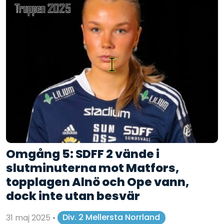
Omgång 5: SDFF 2 vände i
slutminuterna mot Matfors,
topplagen Alnö och Ope vann,
dock inte utan besvär
31 maj 2025
•
Div. 2 Mellersta Norrland