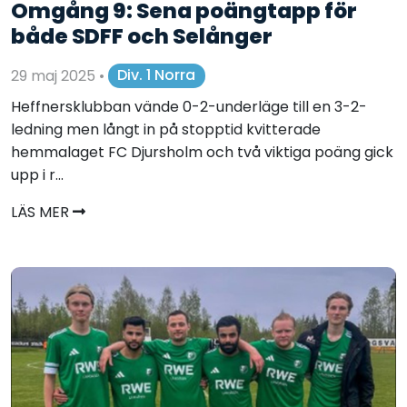
Omgång 9: Sena poängtapp för
både SDFF och Selånger
29 maj 2025
•
Div. 1 Norra
Heffnersklubban vände 0-2-underläge till en 3-2-
ledning men långt in på stopptid kvitterade
hemmalaget FC Djursholm och två viktiga poäng gick
upp i r...
LÄS MER