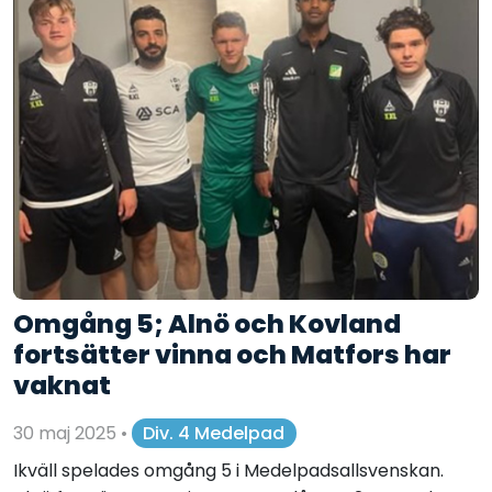
Omgång 5; Alnö och Kovland
fortsätter vinna och Matfors har
vaknat
30 maj 2025
•
Div. 4 Medelpad
Ikväll spelades omgång 5 i Medelpadsallsvenskan.