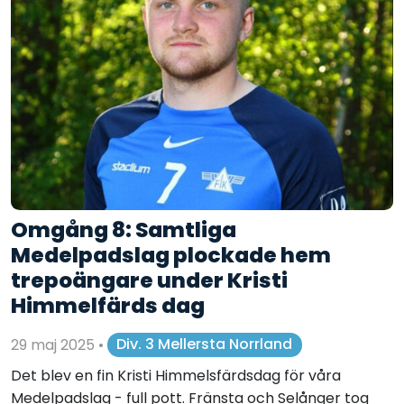
Omgång 8: Samtliga
Medelpadslag plockade hem
trepoängare under Kristi
Himmelfärds dag
29 maj 2025
•
Div. 3 Mellersta Norrland
Det blev en fin Kristi Himmelsfärdsdag för våra
Medelpadslag - full pott. Fränsta och Selånger tog