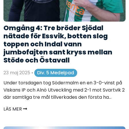
Omgång 4: Tre bröder Sjödal
nätade för Essvik, botten slog
toppen och Indal vann
jumbofajten sant kryss mellan
Stöde och Östavall
23 maj 2025
•
Div. 5 Medelpad
Under torsdagen tog Södermalm en en 3-0-vinst på
Viskans IP och Alnö Utveckling med 2-1 mot Svartvik 2
där samtliga tre mål tillverkades den första ha...
LÄS MER