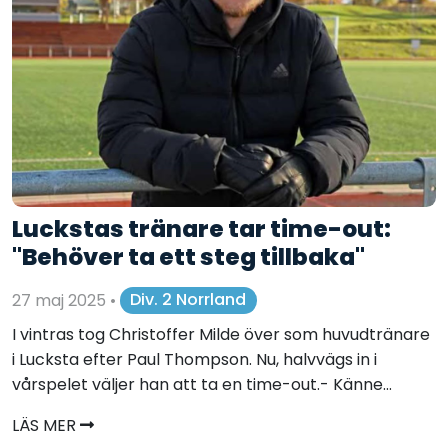
Luckstas tränare tar time-out:
"Behöver ta ett steg tillbaka"
27 maj 2025
•
Div. 2 Norrland
I vintras tog Christoffer Milde över som huvudtränare
i Lucksta efter Paul Thompson. Nu, halvvägs in i
vårspelet väljer han att ta en time-out.- Känne...
LÄS MER