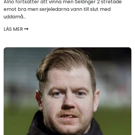
Alnö fortsätter att vinna men Selånger 2 stretade
emot bra men serjeledarna vann till slut med
uddamå...
LÄS MER