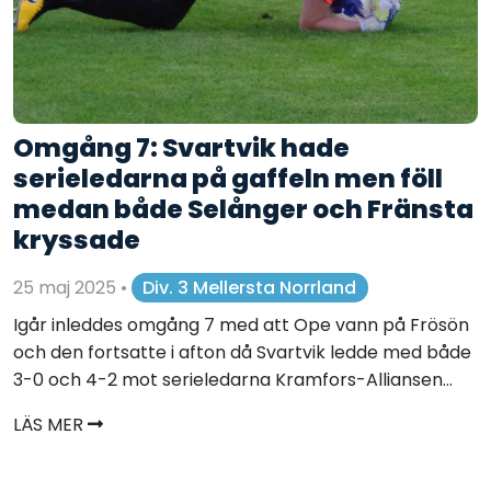
Omgång 7: Svartvik hade
serieledarna på gaffeln men föll
medan både Selånger och Fränsta
kryssade
25 maj 2025
•
Div. 3 Mellersta Norrland
Igår inleddes omgång 7 med att Ope vann på Frösön
och den fortsatte i afton då Svartvik ledde med både
3-0 och 4-2 mot serieledarna Kramfors-Alliansen...
LÄS MER