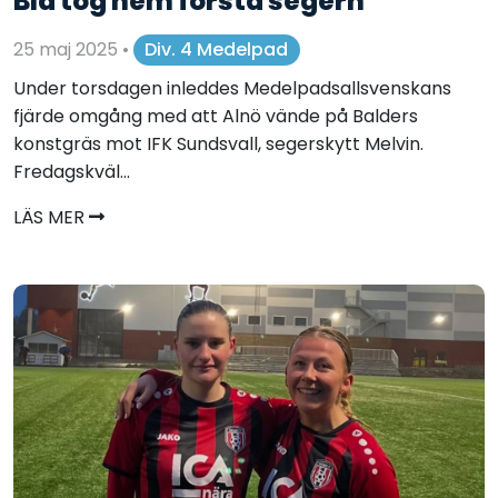
Blå tog hem första segern
25 maj 2025
•
Div. 4 Medelpad
Under torsdagen inleddes Medelpadsallsvenskans
fjärde omgång med att Alnö vände på Balders
konstgräs mot IFK Sundsvall, segerskytt Melvin.
Fredagskväl...
LÄS MER