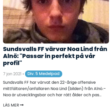
Sundsvalls FF värvar Noa Lind från
Alnö: "Passar in perfekt på vår
profil"
7 jan 2021
•
Div. 5 Medelpad
Sundsvalls FF har värvat den 22-årige offensive
mittfältaren/anfallaren Noa Lind (bilden) från Alnö.–
Noa är utvecklingsbar och har rätt ålder och pas...
LÄS MER