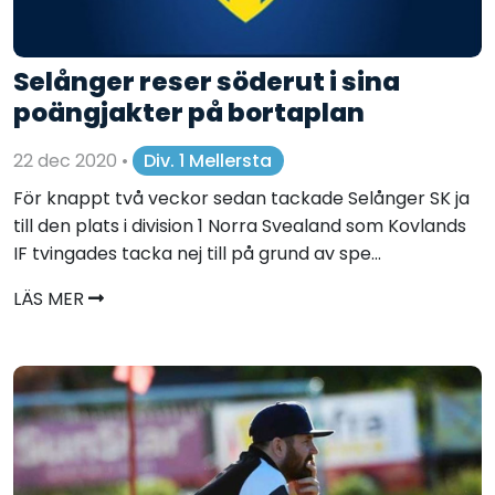
Selånger reser söderut i sina
poängjakter på bortaplan
22 dec 2020
•
Div. 1 Mellersta
För knappt två veckor sedan tackade Selånger SK ja
till den plats i division 1 Norra Svealand som Kovlands
IF tvingades tacka nej till på grund av spe...
LÄS MER