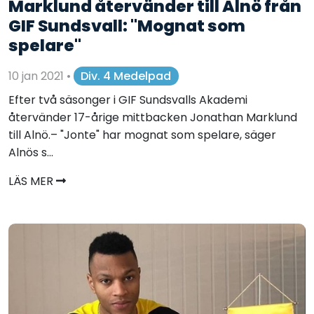
Marklund återvänder till Alnö från
GIF Sundsvall: "Mognat som
spelare"
10 jan 2021
•
Div. 4 Medelpad
Efter två säsonger i GIF Sundsvalls Akademi
återvänder 17-årige mittbacken Jonathan Marklund
till Alnö.– "Jonte" har mognat som spelare, säger
Alnös s...
LÄS MER