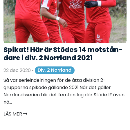
Spikat! Här är Stödes 14 motstån-
dare i div. 2 Norrland 2021
22 dec 2020
•
Div. 2 Norrland
Så var serieindelningen för de åtta division 2-
grupperna spikade gällande 2021.När det gäller
Norrlandsserien blir det femton lag där Stöde IF även
nä...
LÄS MER