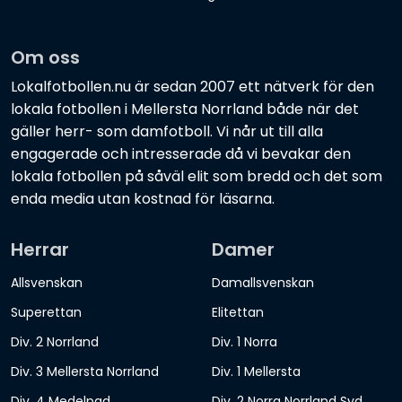
Om oss
Lokalfotbollen.nu är sedan 2007 ett nätverk för den
lokala fotbollen i Mellersta Norrland både när det
gäller herr- som damfotboll. Vi når ut till alla
engagerade och intresserade då vi bevakar den
lokala fotbollen på såväl elit som bredd och det som
enda media utan kostnad för läsarna.
Herrar
Damer
Allsvenskan
Damallsvenskan
Superettan
Elitettan
Div. 2 Norrland
Div. 1 Norra
Div. 3 Mellersta Norrland
Div. 1 Mellersta
Div. 4 Medelpad
Div. 2 Norra Norrland Syd