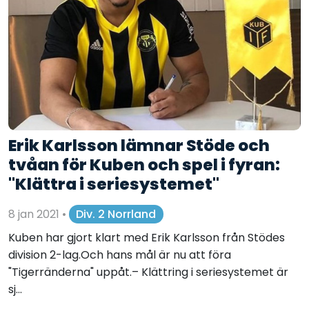
Erik Karlsson lämnar Stöde och
tvåan för Kuben och spel i fyran:
"Klättra i seriesystemet"
8 jan 2021
•
Div. 2 Norrland
Kuben har gjort klart med Erik Karlsson från Stödes
division 2-lag.Och hans mål är nu att föra
"Tigerränderna" uppåt.– Klättring i seriesystemet är
sj...