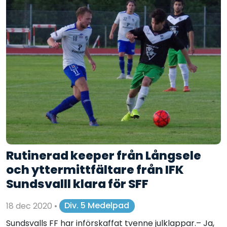
Rutinerad keeper från Långsele
och yttermittfältare från IFK
Sundsvalll klara för SFF
18 dec 2020
•
Div. 5 Medelpad
Sundsvalls FF har införskaffat tvenne julklappar.– Ja,