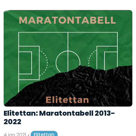
Elitettan: Maratontabell 2013-
2022
4 jan 2021
•
Elitettan