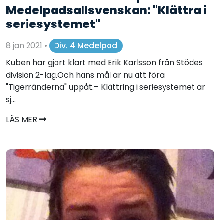
Medelpadsallsvenskan: "Klättra i
seriesystemet"
8 jan 2021
•
Div. 4 Medelpad
Kuben har gjort klart med Erik Karlsson från Stödes
division 2-lag.Och hans mål är nu att föra
"Tigerränderna" uppåt.– Klättring i seriesystemet är
sj...
LÄS MER