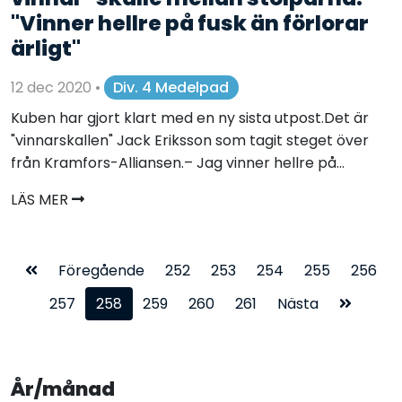
"Vinner hellre på fusk än förlorar
ärligt"
12 dec 2020
•
Div. 4 Medelpad
Kuben har gjort klart med en ny sista utpost.Det är
"vinnarskallen" Jack Eriksson som tagit steget över
från Kramfors-Alliansen.– Jag vinner hellre på...
LÄS MER
Föregående
252
253
254
255
256
257
258
259
260
261
Nästa
År/månad