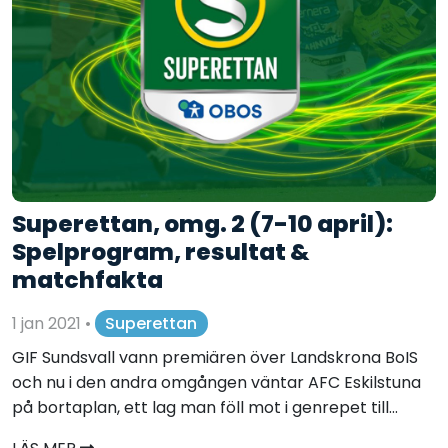
Superettan, omg. 2 (7-10 april):
Spelprogram, resultat &
matchfakta
1 jan 2021
•
Superettan
GIF Sundsvall vann premiären över Landskrona BoIS
och nu i den andra omgången väntar AFC Eskilstuna
på bortaplan, ett lag man föll mot i genrepet till...