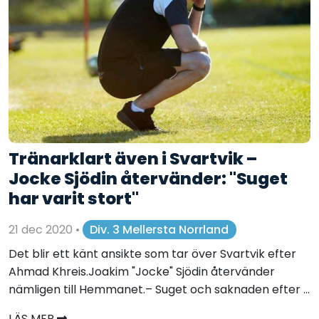
Tränarklart även i Svartvik –
Jocke Sjödin återvänder: "Suget
har varit stort"
21 dec 2020
•
Div. 3 Mellersta Norrland
Det blir ett känt ansikte som tar över Svartvik efter
Ahmad Khreis.Joakim "Jocke" Sjödin återvänder
nämligen till Hemmanet.– Suget och saknaden efter ...
LÄS MER