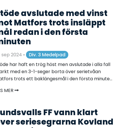
töde avslutade med vinst
ot Matfors trots insläppt
ål redan i den första
minuten
9 sep 2024
•
Div. 3 Medelpad
öde har haft en trög höst men avslutade i alla fall
arkt med en 3-1-seger borta över serietvåan
tfors trots ett baklängesmål i den första minute...
ÄS MER
undsvalls FF vann klart
ver seriesegrarna Kovland