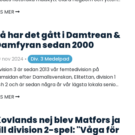
ÄS MER
å har det gått i Damtrean &
amfyran sedan 2000
0 nov 2024
•
Div. 3 Medelpad
vision 3 är sedan 2013 vår femtedivision på
msidan efter Damallsvenskan, Elitettan, division 1
h 2 och är sedan några år vår lägsta lokala senio...
ÄS MER
ovlands nej blev Matfors ja
ill division 2-spel: "Våga för