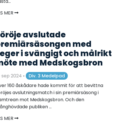
sta...
ÄS MER
öröje avslutade
premiärsäsongen med
eger i svängigt och målrikt
möte med Medskogsbron
9 sep 2024
•
Div. 3 Medelpad
er 160 åskådare hade kommit för att bevittna
röjes avslutningsmatch i sin premiärsäsong i
amtrean mot Medskogsbron. Och den
nghövdade publiken ...
ÄS MER