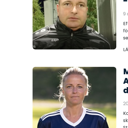
-
9
Ef
fö
se
L
M
A
d
2
Ko
sk
St