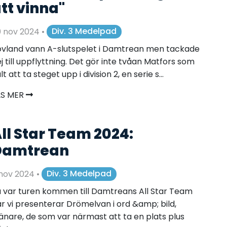
tt vinna"
0 nov 2024
•
Div. 3 Medelpad
vland vann A-slutspelet i Damtrean men tackade
j till uppflyttning. Det gör inte tvåan Matfors som
lt att ta steget upp i division 2, en serie s...
ÄS MER
ll Star Team 2024:
Damtrean
 nov 2024
•
Div. 3 Medelpad
 var turen kommen till Damtreans All Star Team
r vi presenterar Drömelvan i ord &amp; bild,
änare, de som var närmast att ta en plats plus