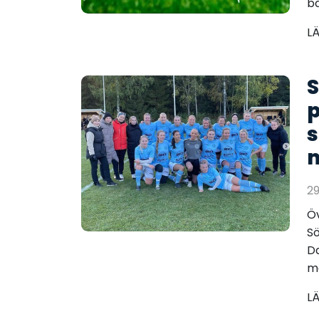
bä
L
S
s
2
Öv
Sö
D
må
L