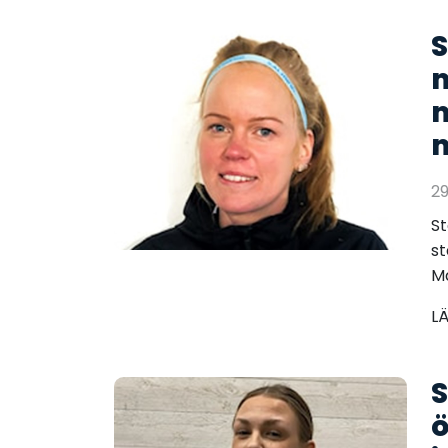
S
m
m
2
St
st
Ma
L
S
ö