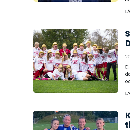
L
S
D
2
Di
da
oc
L
K
t