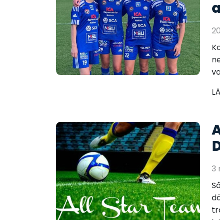
a
2
Ko
ne
va
L
A
3
Så
dä
tr