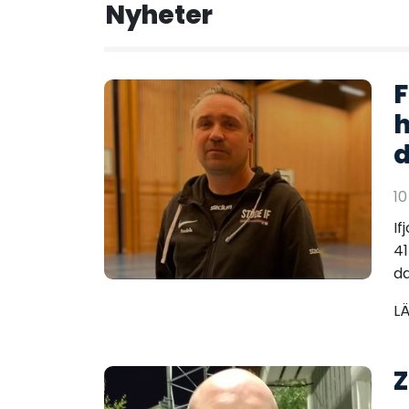
Nyheter
F
h
d
1
If
41
da
L
Z