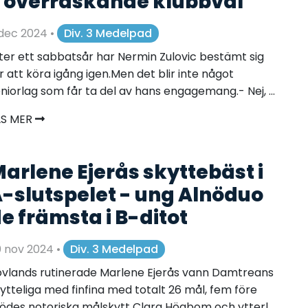
 överraskande klubbval
 dec 2024
•
Div. 3 Medelpad
ter ett sabbatsår har Nermin Zulovic bestämt sig
r att köra igång igen.Men det blir inte något
niorlag som får ta del av hans engagemang.- Nej, ...
ÄS MER
arlene Ejerås skyttebäst i
-slutspelet - ung Alnöduo
e främsta i B-ditot
0 nov 2024
•
Div. 3 Medelpad
vlands rutinerade Marlene Ejerås vann Damtreans
ytteliga med finfina med totalt 26 mål, fem före
ödes notoriska målskytt Clara Högbom och ytterl...