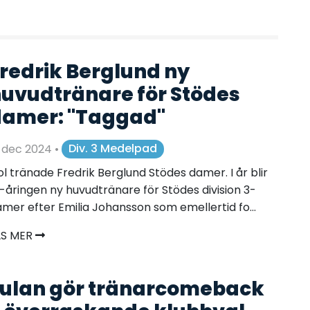
redrik Berglund ny
uvudtränare för Stödes
amer: "Taggad"
0 dec 2024
•
Div. 3 Medelpad
jol tränade Fredrik Berglund Stödes damer. I år blir
-åringen ny huvudtränare för Stödes division 3-
mer efter Emilia Johansson som emellertid fo...
ÄS MER
ulan gör tränarcomeback