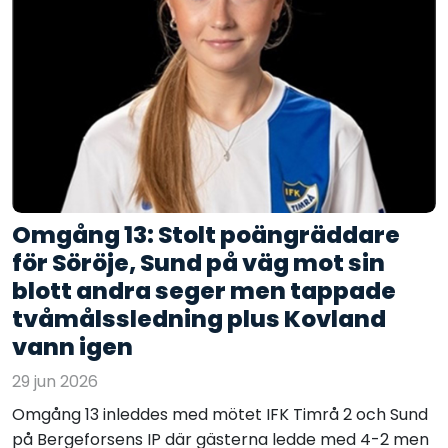
Omgång 13: Stolt poängräddare
för Söröje, Sund på väg mot sin
blott andra seger men tappade
tvåmålssledning plus Kovland
vann igen
29 jun 2026
Omgång 13 inleddes med mötet IFK Timrå 2 och Sund
på Bergeforsens IP där gästerna ledde med 4-2 men