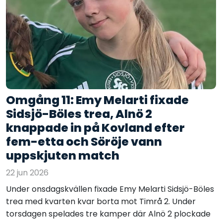
Omgång 11: Emy Melarti fixade
Sidsjö-Böles trea, Alnö 2
knappade in på Kovland efter
fem-etta och Söröje vann
uppskjuten match
22 jun 2026
Under onsdagskvällen fixade Emy Melarti Sidsjö-Böles
trea med kvarten kvar borta mot Timrå 2. Under
torsdagen spelades tre kamper där Alnö 2 plockade