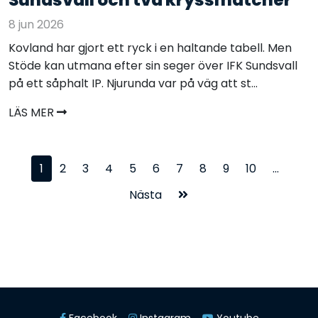
8 jun 2026
Kovland har gjort ett ryck i en haltande tabell. Men
Stöde kan utmana efter sin seger över IFK Sundsvall
på ett såphalt IP. Njurunda var på väg att st...
LÄS MER
1
2
3
4
5
6
7
8
9
10
...
Nästa