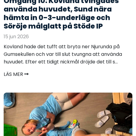
Omgång 10: Kovland tvingades
använda huvudet, Sund nära
hämta in 0-3-underläge och
Söröje målglatt på Stöde IP
15 jun 2026
Kovland hade det tufft att bryta ner Njurunda på
Gumsekullen och var till slut tvungna att använda
huvudet. Efter ett tidigt nickmål dröjde det till s...
LÄS MER