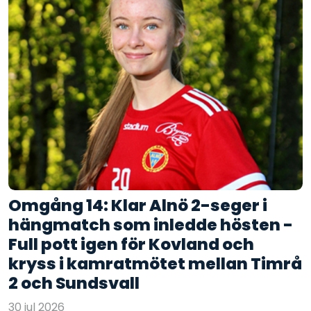
Omgång 14: Klar Alnö 2-seger i
hängmatch som inledde hösten -
Full pott igen för Kovland och
kryss i kamratmötet mellan Timrå
2 och Sundsvall
30 jul 2026