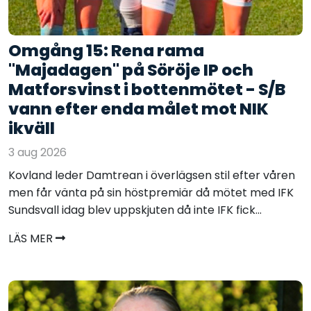
Omgång 15: Rena rama
"Majadagen" på Söröje IP och
Matforsvinst i bottenmötet - S/B
vann efter enda målet mot NIK
ikväll
3 aug 2026
Kovland leder Damtrean i överlägsen stil efter våren
men får vänta på sin höstpremiär då mötet med IFK
Sundsvall idag blev uppskjuten då inte IFK fick...
LÄS MER