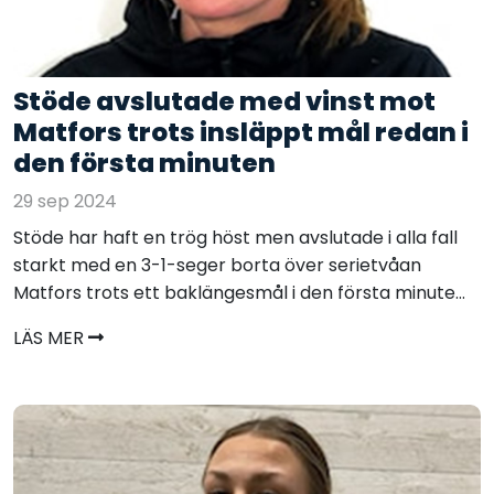
Stöde avslutade med vinst mot
Matfors trots insläppt mål redan i
den första minuten
29 sep 2024
Stöde har haft en trög höst men avslutade i alla fall
starkt med en 3-1-seger borta över serietvåan
Matfors trots ett baklängesmål i den första minute...
LÄS MER