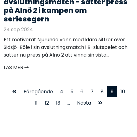
avslutningsmatch - sätter press
på Alnö 2 i kampen om
seriesegern
24 sep 2024
Ett motiverat Njurunda vann med klara siffror över
Sidsjö-Böle i sin avslutningsmatch i B-slutspelet och
sätter nu press på Alnö 2 att vinna sin sista...
LÄS MER
Föregående
4
5
6
7
8
9
10
11
12
13
...
Nästa