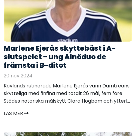
Marlene Ejerås skyttebäst i A-
slutspelet - ung Alnöduo de
främsta i B-ditot
20 nov 2024
Kovlands rutinerade Marlene Ejerås vann Damtreans
skytteliga med finfina med totalt 26 mål, fem före
Stödes notoriska målskytt Clara Högbom och ytterl...
LÄS MER