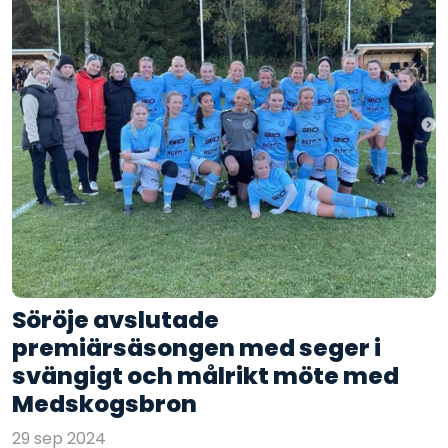
Söröje avslutade
premiärsäsongen med seger i
svängigt och målrikt möte med
Medskogsbron
29 sep 2024