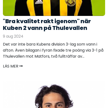
"Bra kvalitet rakt igenom" när
Kuben 2 vann på Thulevallen
9 aug 2024
Det var inte bara Kubens division 3-lag som vann i
afton. Även bilagan i fyran fixade tre poäng via 3-1 på
Thulevallen mot Matfors, två fullträffar av...
LÄS MER