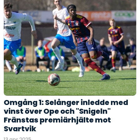
Omgång 1: Selånger inledde med
vinst över Ope och "Snigeln"
Fränstas premiärhjälte mot
Svartvik
13 apr 2025