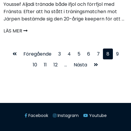
Youssef Aljadi tränade både ifjol och förrfjol med
Fränsta. Efter att ha stått i träningsmatchen mot
Järpen bestämde sig den 20-årige keepern för att ...
LÄS MER
Föregående
3
4
5
6
7
8
9
10
11
12
...
Nästa
Facebook
Instagram
Youtube