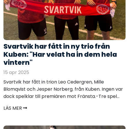
Svartvik har fått in ny trio från
Kuben: "Har velat ha in dem hela
vintern"
15 apr 2025
Svartvik har fått in trion Leo Cedergren, Mille
Blomqvist och Jesper Norberg. från Kuben. Ingen var
dock spelklar till premiären mot Fränsta.-Tre spel...
LÄS MER