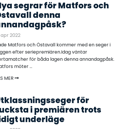
ya segrar för Matfors och
stavall denna
annandagpåsk?
 apr 2022
de Matfors och Östavall kommer med en seger i
ggen efter seriepremiären.Idag väntar
ortamatcher för båda lagen denna annandagpåsk.
tfors möter ...
ÄS MER
tklassningsseger för
ucksta i premiären trots
idigt underläge