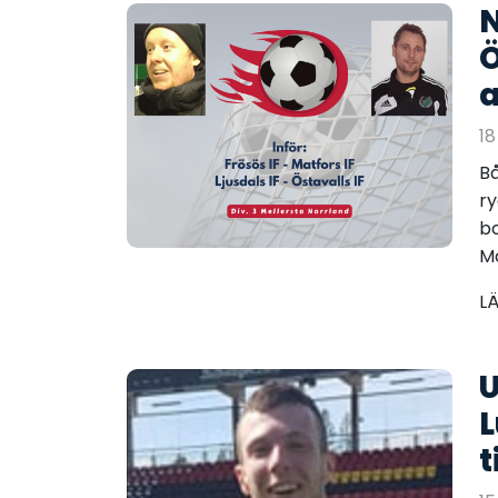
N
Ö
18
Bå
ry
b
Ma
L
U
L
t