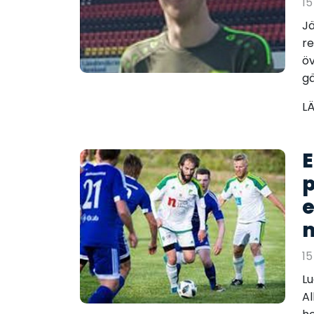
15
Jä
re
öv
gä
L
E
p
e
m
15
Lu
Al