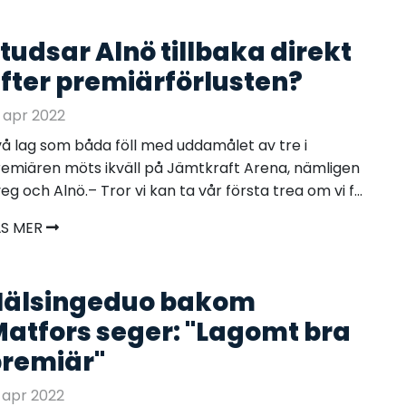
tudsar Alnö tillbaka direkt
fter premiärförlusten?
 apr 2022
å lag som båda föll med uddamålet av tre i
emiären möts ikväll på Jämtkraft Arena, nämligen
eg och Alnö.– Tror vi kan ta vår första trea om vi f...
ÄS MER
Hälsingeduo bakom
atfors seger: "Lagomt bra
remiär"
 apr 2022