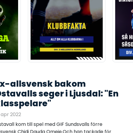
x-allsvensk bakom
stavalls seger i Ljusdal: "En
lasspelare"
 apr 2022
tavall kom till spel med GIF Sundsvalls förre
lsvensk Chidi Dauda Omeje.Och han tackade för