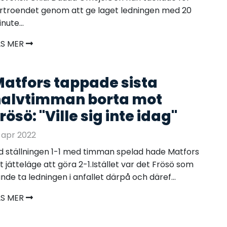
rtroendet genom att ge laget ledningen med 20
nute...
ÄS MER
atfors tappade sista
alvtimman borta mot
rösö: "Ville sig inte idag"
 apr 2022
d ställningen 1-1 med timman spelad hade Matfors
t jätteläge att göra 2-1.Istället var det Frösö som
nde ta ledningen i anfallet därpå och däref...
ÄS MER