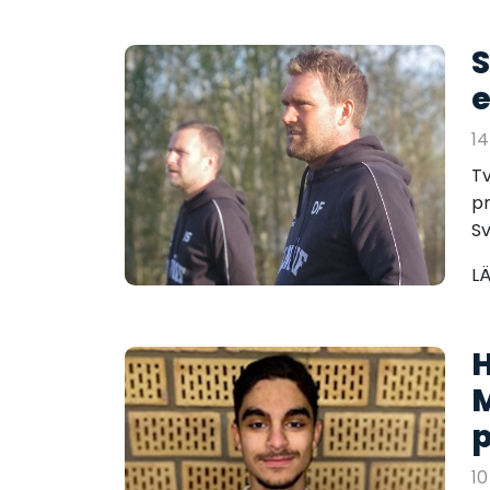
S
e
14
Tv
pr
Sv
L
M
p
10