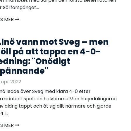
emmamötet med Järpen den första seriematchen
r Sörforsgänget...
ÄS MER
lnö vann mot Sveg – men
öll på att tappa en 4-0-
edning: "Onödigt
spännande"
 apr 2022
nö ledde över Sveg med klara 4-0 efter
rmidabelt spel i en halvtimma.Men härjedalingarna
v aldrig tappt och åt sig allt närmare och gjorde
 i...
ÄS MER