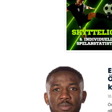
E
Ö
k
18
Ös
al