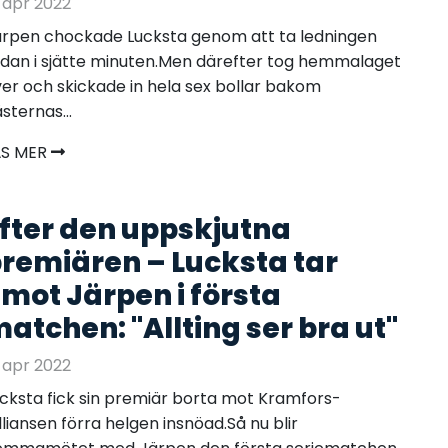
 apr 2022
rpen chockade Lucksta genom att ta ledningen
dan i sjätte minuten.Men därefter tog hemmalaget
er och skickade in hela sex bollar bakom
sternas...
ÄS MER
fter den uppskjutna
remiären – Lucksta tar
mot Järpen i första
atchen: "Allting ser bra ut"
 apr 2022
cksta fick sin premiär borta mot Kramfors-
lliansen förra helgen insnöad.Så nu blir