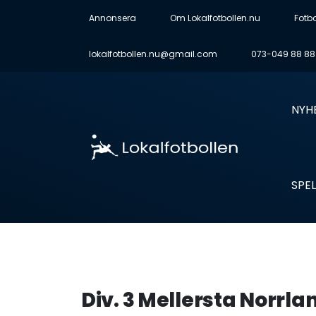
Annonsera
Om Lokalfotbollen.nu
Fotb
lokalfotbollen.nu@gmail.com
073-049 88 88
NYH
SPEL
Div. 3 Mellersta Norrla