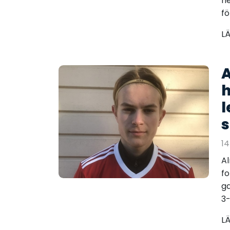
h
fö
L
A
h
l
14
Al
fo
ga
3-4
L