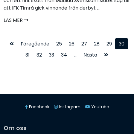
och ett fint skott från Matilda Svensson i slutet såg till
att IFK Timrå gick vinnande från derbyt ...
LÄS MER
Föregående
25
26
27
28
29
30
31
32
33
34
...
Nästa
Facebook
Instagram
Youtube
Om oss