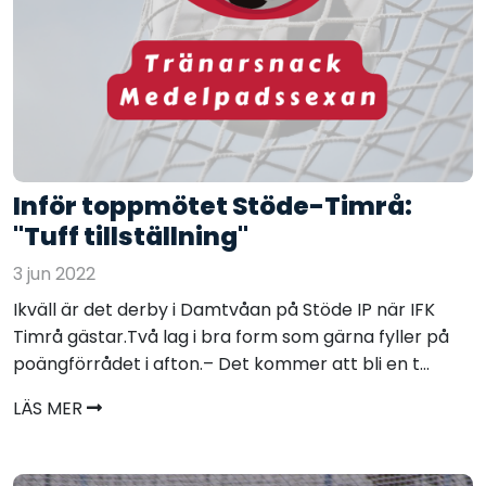
Inför toppmötet Stöde-Timrå:
"Tuff tillställning"
3 jun 2022
Ikväll är det derby i Damtvåan på Stöde IP när IFK
Timrå gästar.Två lag i bra form som gärna fyller på
poängförrådet i afton.– Det kommer att bli en t...
LÄS MER