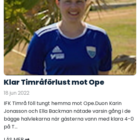
Klar Timråförlust mot Ope
18 jun 2022
IFK Timrå föll tungt hemma mot Ope.Duon Karin
Jonasson och Ella Backman nätade varsin gång i de
bägge halvlekarna när gästerna vann med klara 4-0
på T...
LÄS MER