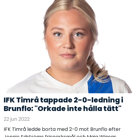
IFK Timrå tappade 2-0-ledning i
Brunflo: "Orkade inte hålla tätt"
22 jun 2022
IFK Timrå ledde borta med 2-0 mot Brunflo efter
Jennie Edströms frisparksmål och Maja Winsas