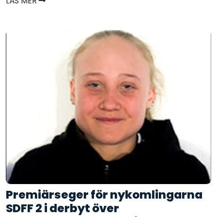
LÄS MER
Premiärseger för nykomlingarna
SDFF 2 i derbyt över