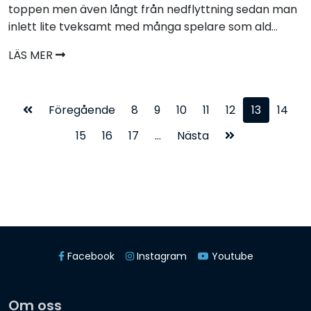
toppen men även långt från nedflyttning sedan man
inlett lite tveksamt med många spelare som ald...
LÄS MER
Föregående
8
9
10
11
12
13
14
15
16
17
...
Nästa
Facebook
Instagram
Youtube
Om oss