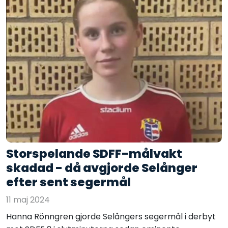
Storspelande SDFF-målvakt
skadad - då avgjorde Selånger
efter sent segermål
11 maj 2024
Hanna Rönngren gjorde Selångers segermål i derbyt