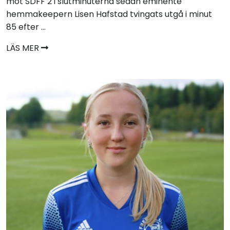
mot SDFF 2 i slutminuterna sedan eminente
hemmakeepern Lisen Hafstad tvingats utgå i minut
85 efter ...
LÄS MER