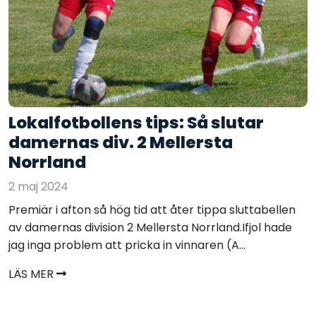
Lokalfotbollens tips: Så slutar
damernas div. 2 Mellersta
Norrland
2 maj 2024
Premiär i afton så hög tid att åter tippa sluttabellen
av damernas division 2 Mellersta Norrland.Ifjol hade
jag inga problem att pricka in vinnaren (A...
LÄS MER