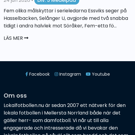
24 jun 2026
•
Div. 5 Medelpad
Fem olika målskyttar i serieledarna Essviks seger på
Hasselbacken, Selånger U, avgjorde med två snabba
tidigt i andra halvlek mot Söråker, Fem-etta fö...
LÄS MER
Facebook
Instagram
Youtube
Om oss
Lokalfotbollen.nu är sedan 2007 ett nätverk för den
lokala fotbollen i Mellersta Norrland både när det
gäller herr- som damfotboll. Vi når ut till alla
engagerade och intresserade då vi bevakar den