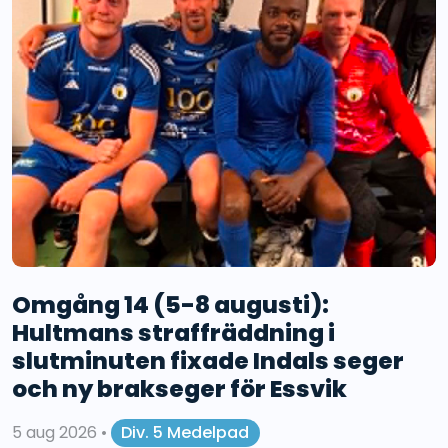
Omgång 14 (5-8 augusti):
Hultmans straffräddning i
slutminuten fixade Indals seger
och ny brakseger för Essvik
5 aug 2026
•
Div. 5 Medelpad