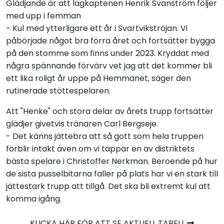
Glädjande är att lagkaptenen Henrik Svanström följer
med upp i femman
- Kul med ytterligare ett år i Svartvikströjan. Vi
påbörjade något bra förra året och fortsätter bygga
på den stomme som finns under 2023. Kryddat med
några spännande förvärv vet jag att det kommer bli
ett lika roligt år uppe på Hemmanet, säger den
rutinerade stöttespelaren.
Att "Henke" och stora delar av årets trupp fortsätter
glädjer givetvis tränaren Carl Bergseje.
- Det känns jättebra att så gott som hela truppen
förblir intakt även om vi tappar en av distriktets
bästa spelare i Christoffer Nerkman. Beroende på hur
de sista pusselbitarna faller på plats har vi en stark till
jättestark trupp att tillgå. Det ska bli extremt kul att
komma igång.
KLICKA HÄR FÖR ATT SE AKTUELL TABELL