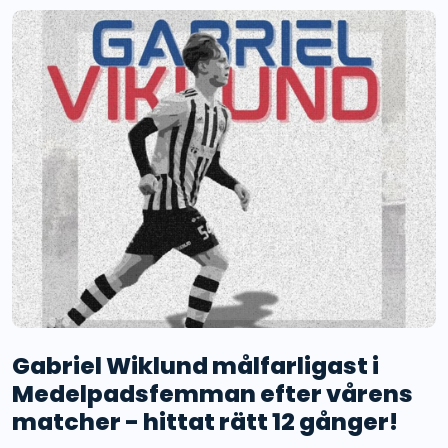
Gabriel Wiklund målfarligast i
Medelpadsfemman efter vårens
matcher - hittat rätt 12 gånger!