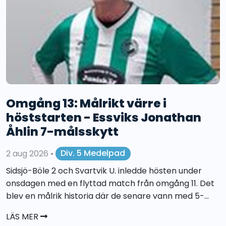
Omgång 13: Målrikt värre i
höststarten - Essviks Jonathan
Åhlin 7-målsskytt
2 aug 2026
•
Div. 5 Medelpad
Sidsjö-Böle 2 och Svartvik U. inledde hösten under
onsdagen med en flyttad match från omgång 11. Det
blev en målrik historia där de senare vann med 5-...
LÄS MER