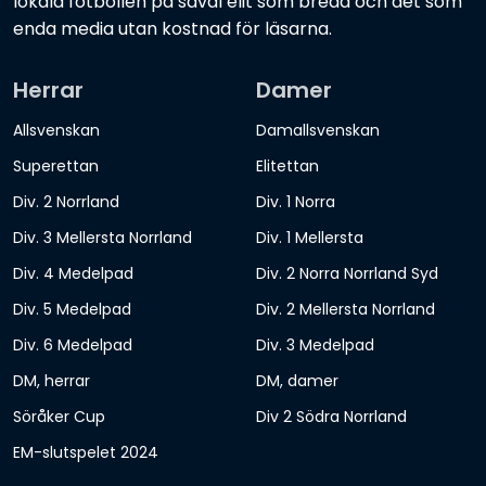
lokala fotbollen på såväl elit som bredd och det som
enda media utan kostnad för läsarna.
Herrar
Damer
Allsvenskan
Damallsvenskan
Superettan
Elitettan
Div. 2 Norrland
Div. 1 Norra
Div. 3 Mellersta Norrland
Div. 1 Mellersta
Div. 4 Medelpad
Div. 2 Norra Norrland Syd
Div. 5 Medelpad
Div. 2 Mellersta Norrland
Div. 6 Medelpad
Div. 3 Medelpad
DM, herrar
DM, damer
Söråker Cup
Div 2 Södra Norrland
EM-slutspelet 2024