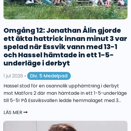
Omgång 12: Jonathan Ålin gjorde
ett äkta hattrick innan minut 3 var
spelad när Essvik vann med 13-1
och Hassel hämtade in ett 1-5-
underläge i derbyt
1 jul 2026
•
Div. 5 Medelpad
Hassel stod för en osannolik upphämtning i derbyt
mot Matfors 2 där man hämtade in ett 1-5-underläge
till 5-5! På Essviksvallen ledde hemmalaget med 3...
LÄS MER