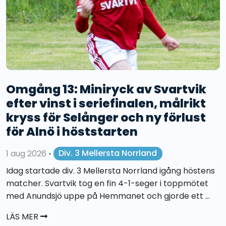
Omgång 13: Miniryck av Svartvik
efter vinst i seriefinalen, målrikt
kryss för Selånger och ny förlust
för Alnö i höststarten
1 aug 2026
•
Div. 3 Mellersta Norrland
Idag startade div. 3 Mellersta Norrland igång höstens
matcher. Svartvik tog en fin 4-1-seger i toppmötet
med Anundsjö uppe på Hemmanet och gjorde ett ...
LÄS MER