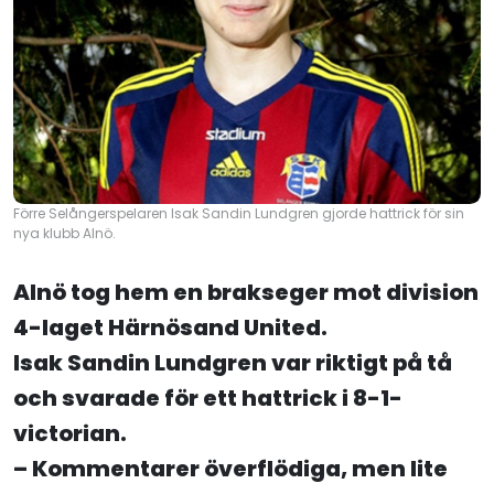
Förre Selångerspelaren Isak Sandin Lundgren gjorde hattrick för sin
nya klubb Alnö.
Alnö tog hem en brakseger mot division
4-laget Härnösand United.
Isak Sandin Lundgren var riktigt på tå
och svarade för ett hattrick i 8-1-
victorian.
– Kommentarer överflödiga, men lite