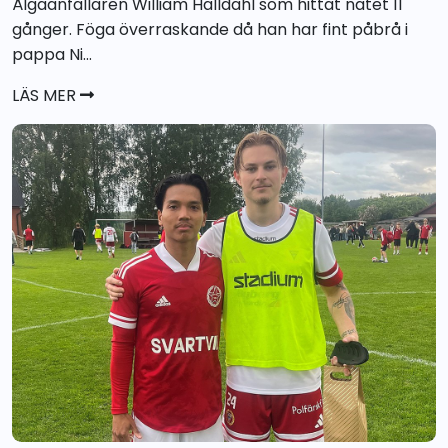
Älgaanfallaren William Hälldahl som hittat nätet 11
gånger. Föga överraskande då han har fint påbrå i
pappa Ni...
LÄS MER