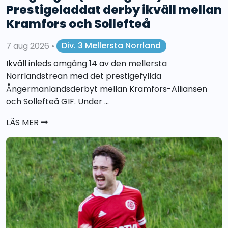
Prestigeladdat derby ikväll mellan
Kramfors och Sollefteå
7 aug 2026
•
Div. 3 Mellersta Norrland
Ikväll inleds omgång 14 av den mellersta
Norrlandstrean med det prestigefyllda
Ångermanlandsderbyt mellan Kramfors-Alliansen
och Sollefteå GIF. Under ...
LÄS MER