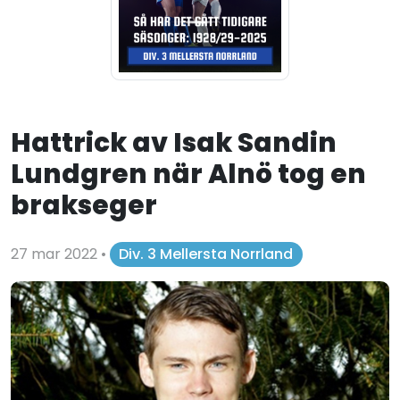
Hattrick av Isak Sandin
Lundgren när Alnö tog en
brakseger
27 mar 2022
•
Div. 3 Mellersta Norrland