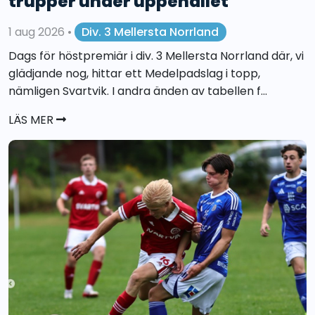
trupper under uppehållet
1 aug 2026
•
Div. 3 Mellersta Norrland
Dags för höstpremiär i div. 3 Mellersta Norrland där, vi
glädjande nog, hittar ett Medelpadslag i topp,
nämligen Svartvik. I andra änden av tabellen f...
LÄS MER