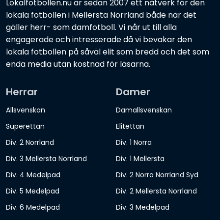
Lokalfotbollen.nu är sedan 2007 ett nätverk för den
lokala fotbollen i Mellersta Norrland både när det
gäller herr- som damfotboll. Vi når ut till alla
engagerade och intresserade då vi bevakar den
lokala fotbollen på såväl elit som bredd och det som
enda media utan kostnad för läsarna.
Herrar
Damer
Allsvenskan
Damallsvenskan
Superettan
Elitettan
Div. 2 Norrland
Div. 1 Norra
Div. 3 Mellersta Norrland
Div. 1 Mellersta
Div. 4 Medelpad
Div. 2 Norra Norrland Syd
Div. 5 Medelpad
Div. 2 Mellersta Norrland
Div. 6 Medelpad
Div. 3 Medelpad