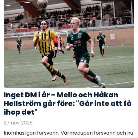
Inget DM i år - Mello och Håkan
Hellström går före: "Går inte att få
ihop det"
27 nov 2025
Inomhusligan försvann, Värmecupen försvann och nu