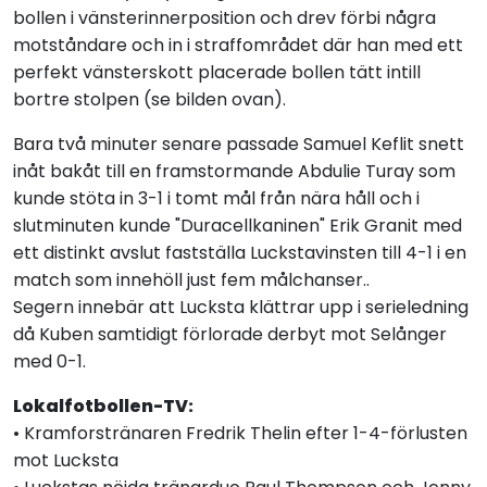
bollen i vänsterinnerposition och drev förbi några
motståndare och in i straffområdet där han med ett
perfekt vänsterskott placerade bollen tätt intill
bortre stolpen (se bilden ovan).
Bara två minuter senare passade Samuel Keflit snett
inåt bakåt till en framstormande Abdulie Turay som
kunde stöta in 3-1 i tomt mål från nära håll och i
slutminuten kunde "Duracellkaninen" Erik Granit med
ett distinkt avslut fastställa Luckstavinsten till 4-1 i en
match som innehöll just fem målchanser..
Segern innebär att Lucksta klättrar upp i serieledning
då Kuben samtidigt förlorade derbyt mot Selånger
med 0-1.
Lokalfotbollen-TV:
• Kramforstränaren Fredrik Thelin efter 1-4-förlusten
mot Lucksta