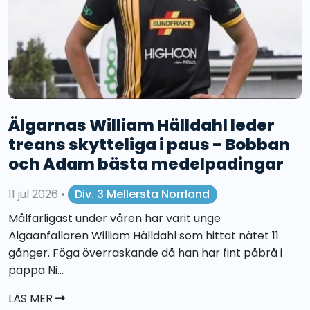
Älgarnas William Hälldahl leder
treans skytteliga i paus - Bobban
och Adam bästa medelpadingar
11 jul 2026
•
Div. 3 Mellersta Norrland
Målfarligast under våren har varit unge
Älgaanfallaren William Hälldahl som hittat nätet 11
gånger. Föga överraskande då han har fint påbrå i
pappa Ni...
LÄS MER