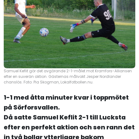
Samuel Keflit gör det avgörande 2-1-målet mot Kramfors-Alliansen
efter en suverän aktion. Gästernas målvakt Jesper Nordlander
chanslös. Foto: Pia Skogman, Lokalfotbollen.nu.
1-1 med åtta minuter kvar i toppmötet
på Sörforsvallen.
Då satte Samuel Keflit 2-1 till Lucksta
efter en perfekt aktion och sen rann det
in två bollar ytterligare bakom