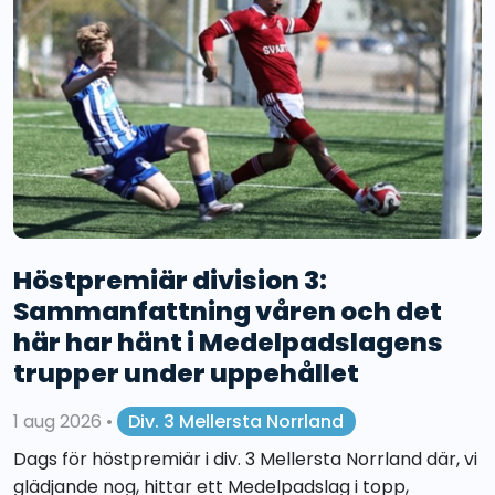
Höstpremiär division 3:
Sammanfattning våren och det
här har hänt i Medelpadslagens
trupper under uppehållet
1 aug 2026
•
Div. 3 Mellersta Norrland
Dags för höstpremiär i div. 3 Mellersta Norrland där, vi
glädjande nog, hittar ett Medelpadslag i topp,