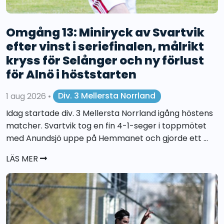
Omgång 13: Miniryck av Svartvik
efter vinst i seriefinalen, målrikt
kryss för Selånger och ny förlust
för Alnö i höststarten
1 aug 2026
•
Div. 3 Mellersta Norrland
Idag startade div. 3 Mellersta Norrland igång höstens
matcher. Svartvik tog en fin 4-1-seger i toppmötet
med Anundsjö uppe på Hemmanet och gjorde ett ...
LÄS MER