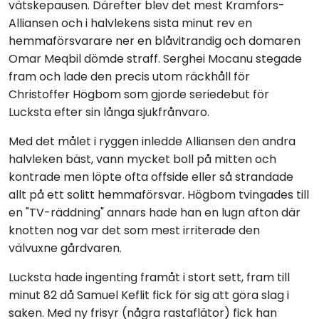
vätskepausen. Därefter blev det mest Kramfors-
Alliansen och i halvlekens sista minut rev en
hemmaförsvarare ner en blåvitrandig och domaren
Omar Meqbil dömde straff. Serghei Mocanu stegade
fram och lade den precis utom räckhåll för
Christoffer Högbom som gjorde seriedebut för
Lucksta efter sin långa sjukfrånvaro.
Med det målet i ryggen inledde Alliansen den andra
halvleken bäst, vann mycket boll på mitten och
kontrade men löpte ofta offside eller så strandade
allt på ett solitt hemmaförsvar. Högbom tvingades till
en "TV-räddning" annars hade han en lugn afton där
knotten nog var det som mest irriterade den
välvuxne gårdvaren.
Lucksta hade ingenting framåt i stort sett, fram till
minut 82 då Samuel Keflit fick för sig att göra slag i
saken. Med ny frisyr (några rastaflätor) fick han