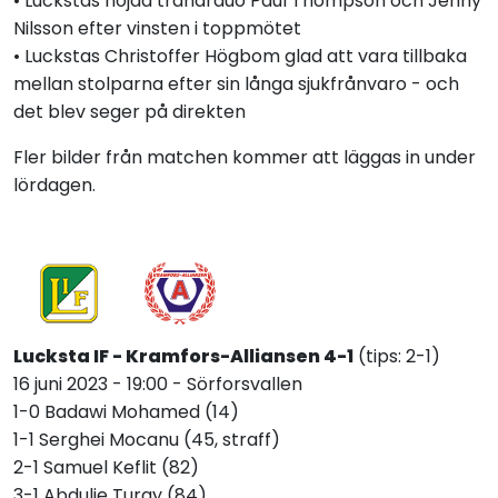
• Luckstas nöjda tränarduo Paul Thompson och Jenny
Nilsson efter vinsten i toppmötet
• Luckstas Christoffer Högbom glad att vara tillbaka
mellan stolparna efter sin långa sjukfrånvaro - och
det blev seger på direkten
Fler bilder från matchen kommer att läggas in under
lördagen.
Lucksta IF - Kramfors-Alliansen 4-1
(tips: 2-1)
16 juni 2023 - 19:00 - Sörforsvallen
1-0 Badawi Mohamed (14)
1-1 Serghei Mocanu (45, straff)
2-1 Samuel Keflit (82)
3-1 Abdulie Turay (84)