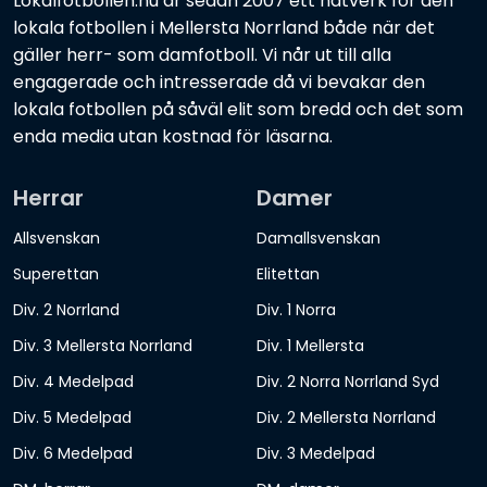
Lokalfotbollen.nu är sedan 2007 ett nätverk för den
lokala fotbollen i Mellersta Norrland både när det
gäller herr- som damfotboll. Vi når ut till alla
engagerade och intresserade då vi bevakar den
lokala fotbollen på såväl elit som bredd och det som
enda media utan kostnad för läsarna.
Herrar
Damer
Allsvenskan
Damallsvenskan
Superettan
Elitettan
Div. 2 Norrland
Div. 1 Norra
Div. 3 Mellersta Norrland
Div. 1 Mellersta
Div. 4 Medelpad
Div. 2 Norra Norrland Syd
Div. 5 Medelpad
Div. 2 Mellersta Norrland
Div. 6 Medelpad
Div. 3 Medelpad