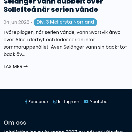
Selånger vann dubbelt över
Sollefteå när serien vände
24 jun 2026
•
Div. 3 Mellersta Norrland
I vårepilogen, när serien vände, vann Svartvik ånyo
över Alnö i derbyt och leder serien inför
sommaruppehållet. Även Selånger vann sin back-to-
back öv...
LÄS MER
Facebook
Instagram
Youtube
Om oss