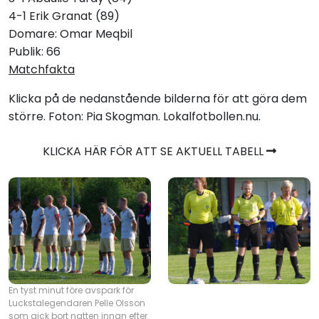
4-1 Erik Granat (89)
Domare: Omar Meqbil
Publik: 66
Matchfakta
Klicka på de nedanstående bilderna för att göra dem
större. Foton: Pia Skogman. Lokalfotbollen.nu.
KLICKA HÄR FÖR ATT SE AKTUELL TABELL
En tyst minut före avspark för
Luckstalegendaren Pelle Olsson
som gick bort natten innan efter