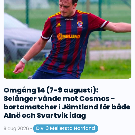
Omgång 14 (7-9 augusti):
Selånger vände mot Cosmos -
bortamatcher i Jämtland för både
Alnö och Svartvik idag
9 aug 2026
•
Div. 3 Mellersta Norrland