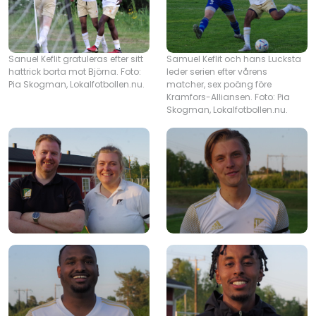
Sanuel Keflit gratuleras efter sitt
Samuel Keflit och hans Lucksta
hattrick borta mot Björna. Foto:
leder serien efter vårens
Pia Skogman, Lokalfotbollen.nu.
matcher, sex poäng före
Kramfors-Alliansen. Foto: Pia
Skogman, Lokalfotbollen.nu.