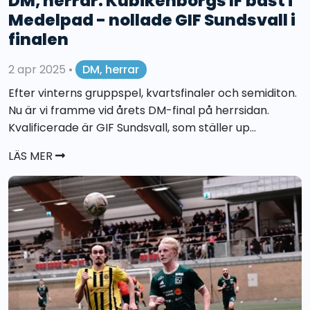
DM, herrar: Kubikenborgs IF bäst i
Medelpad - nollade GIF Sundsvall i
finalen
2 apr 2025
•
DM, herrar
Efter vinterns gruppspel, kvartsfinaler och semiditon.
Nu är vi framme vid årets DM-final på herrsidan.
Kvalificerade är GIF Sundsvall, som ställer up...
LÄS MER