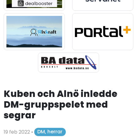
Kuben och Alnö inledde
DM-gruppspelet med
segrar
19 feb 2022
•
DM, herrar