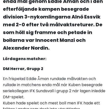
enda mål genom Eddie Åman och i den
efterföljande kampen besegrade
division 3-nykomlingarna Alnö Essvik
med 2-0 efter två målvaktsreturer. De
som höll sig framme och petade in
bollarna var Innocent Manzi och
Alexander Nordin.
Lördagens matcher:
DM Herrar, Grupp 2
En frispelad Eddie Åman rundade målvakten och
rullade in matchens enda mål när Kuben besegrade
seriekollegan IFK Sundsvall i grupp 2 när lagen inledde
DM-spelet.
Kuben hade spelet och mest boll men IFK hade ett