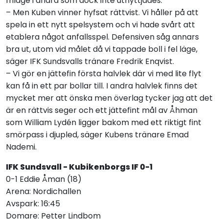
friläge i andra som dock inte utnyttjades.
– Men Kuben vinner hyfsat rättvist. Vi håller på att
spela in ett nytt spelsystem och vi hade svårt att
etablera något anfallsspel. Defensiven såg annars
bra ut, utom vid målet då vi tappade boll i fel läge,
säger IFK Sundsvalls tränare Fredrik Enqvist.
– Vi gör en jättefin första halvlek där vi med lite flyt
kan få in ett par bollar till. I andra halvlek finns det
mycket mer att önska men överlag tycker jag att det
är en rättvis seger och ett jättefint mål av Åhman
som William Lydén ligger bakom med ett riktigt fint
smörpass i djupled, säger Kubens tränare Emad
Nademi.
IFK Sundsvall - Kubikenborgs IF 0-1
0-1 Eddie Åman (18)
Arena: Nordichallen
Avspark: 16:45
Domare: Petter Lindbom