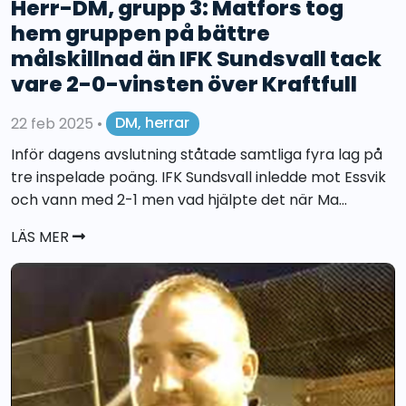
Herr-DM, grupp 3: Matfors tog
hem gruppen på bättre
målskillnad än IFK Sundsvall tack
vare 2-0-vinsten över Kraftfull
22 feb 2025
•
DM, herrar
Inför dagens avslutning ståtade samtliga fyra lag på
tre inspelade poäng. IFK Sundsvall inledde mot Essvik
och vann med 2-1 men vad hjälpte det när Ma...
LÄS MER