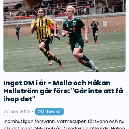
Inget DM i år - Mello och Håkan
Hellström går före: "Går inte att få
ihop det"
27 nov 2025
•
DM, herrar
Inomhusligan försvann, Värmecupen försvann och nu
blir det inget DM-spel i år. Anledningen? Nordic Hallen