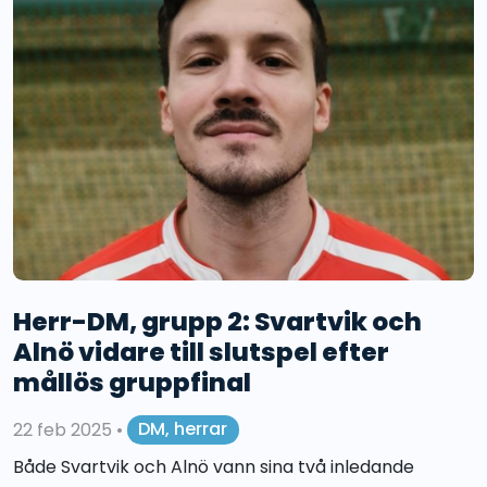
Herr-DM, grupp 2: Svartvik och
Alnö vidare till slutspel efter
mållös gruppfinal
22 feb 2025
•
DM, herrar
Både Svartvik och Alnö vann sina två inledande