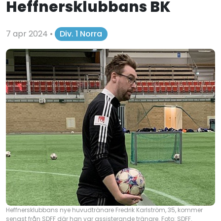
Heffnersklubbans BK
7 apr 2024
•
Div. 1 Norra
Heffnersklubbans nye huvudtränare Fredrik Karlström, 35, kommer
senast från SDFF där han var assisterande tränare. Foto: SDFF.