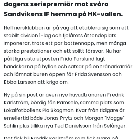
dagens seriepremiär mot svåra
Sandvikens IF hemma på HK-vallen.
Heffnersklubban är på väg att etablera sig som ett
stabilt division 1-lag och fjolårets åttondeplats
imponerar, trots ett par bottennapp, men många
starka prestationer och ett solitt försvar. Nu har
pålitliga sista utposten Frida Forslund lagt
handskarna på hyllan och satsar på en tränarkarriär
och lämnat buren öppen för Frida Svensson och
Ebba Larsson att kriga om.
Ny på sin post är även nye huvudtränaren Fredrik
Karlström, bördig fån Ramsele, samma plats som
Lokalfotbollens Pia Skogman. Kvar från tidigare är
emellertid både Jonas Prytz och Morgan "Mogge"
Sahlin plus tillika nya Ted Danielsson från Selånger.
Det fick bli Fredrik Karlström som fick svara på