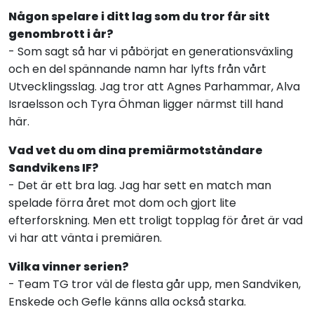
Någon spelare i ditt lag som du tror får sitt
genombrott i år?
- Som sagt så har vi påbörjat en generationsväxling
och en del spännande namn har lyfts från vårt
Utvecklingsslag. Jag tror att Agnes Parhammar, Alva
Israelsson och Tyra Öhman ligger närmst till hand
här.
Vad vet du om dina premiärmotståndare
Sandvikens IF?
- Det är ett bra lag. Jag har sett en match man
spelade förra året mot dom och gjort lite
efterforskning. Men ett troligt topplag för året är vad
vi har att vänta i premiären.
Vilka vinner serien?
- Team TG tror väl de flesta går upp, men Sandviken,
Enskede och Gefle känns alla också starka.