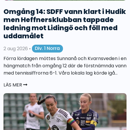
Omgång 14: SDFF vann klart i Hudik
men Heffnersklubban tappade
ledning mot Lidingö och föll med
uddamålet
2 aug 2026
•
Div. 1 Norra
Förra lördagen möttes Sunnanå och Kvarnsveden i en
hängmatch från omgång 12 där de förstnämnda vann
med tennissiffrorna 6-1. Våra lokala lag körde igå...
LÄS MER