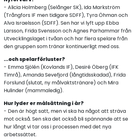
- Alicia Holmberg (Selånger SK), Ida Markström
(Trångfors IF men tidigare SDFF), Tyra Öhman och
Alva Israelsson (SDFF). Sen har vi lyft upp Ebba
Larsson, Frida Svensson och Agnes Parhammar från
Utvecklingslaget i tvåan och har flera spelare från
den gruppen som tränar kontinuerligt med oss.
...och spelarförluster?
- Emma Sjölén (Kovlands IF), Desiré Öberg (IFK
Timrå), Amanda Sevefjord (långtidsskadad), Frida
Forslund (slutat, ny målvaktstränare) och Mira
Hulinder (mammaledig).
Hur lyder er målsättning i år?
- Den är högt satt, men vi ska ha något att sträva
mot också. Sen ska det också bli spännande att se
hur långt vi tar oss i processen med det nya
arbetssättet.