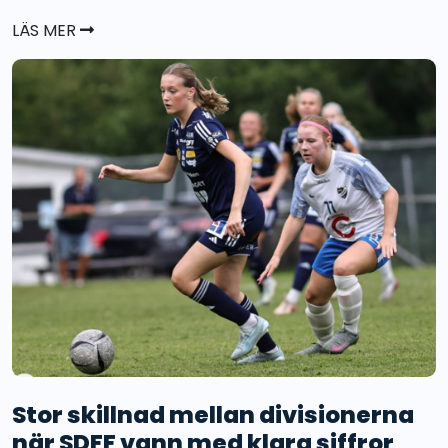
LÄS MER
Stor skillnad mellan divisionerna
när SDFF vann med klara siffror