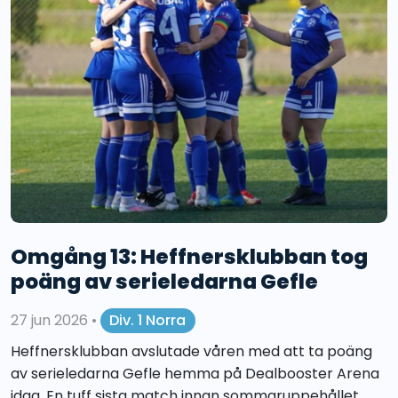
Omgång 13: Heffnersklubban tog
poäng av serieledarna Gefle
27 jun 2026
•
Div. 1 Norra
Heffnersklubban avslutade våren med att ta poäng
av serieledarna Gefle hemma på Dealbooster Arena
idag. En tuff sista match innan sommaruppehållet