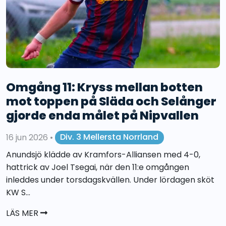
Omgång 11: Kryss mellan botten
mot toppen på Släda och Selånger
gjorde enda målet på Nipvallen
16 jun 2026
•
Div. 3 Mellersta Norrland
Anundsjö klädde av Kramfors-Alliansen med 4-0,
hattrick av Joel Tsegai, när den 11:e omgången
inleddes under torsdagskvällen. Under lördagen sköt
KW S...
LÄS MER