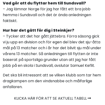
Vad gör att du flyttar hem till Sundsvall?
– Jag lämnar Norge för jag har fått ett bra jobb
hemma i Sundsvall och det är ända anledningen
faktiskt.
Hur har det gått för dig i Steinkjer?
– Tycker att det har gått jättebra. Förra säsong gick
vi ju upp en division och för egen del blev det sju-åtta
mål på 13 matcher och i år har det blivit sju mål under
vårens 13 matcher. Så anledningen till flytten är inte
baserat på sportsliga grunder utan att jag har fått
jobb på en skola i Sundsvall, avslutar Samuel Keflit.
Det ska bli intressant att se vilken klubb som tar hem
dragkampen om den vindsnabbe och målfarlige
anfallaren.
KLICKA HÄR FÖR ATT SE AKTUELL TABELL