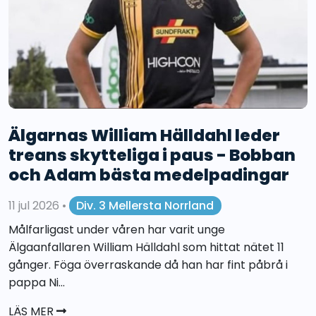
Älgarnas William Hälldahl leder
treans skytteliga i paus - Bobban
och Adam bästa medelpadingar
11 jul 2026
•
Div. 3 Mellersta Norrland
Målfarligast under våren har varit unge
Älgaanfallaren William Hälldahl som hittat nätet 11
gånger. Föga överraskande då han har fint påbrå i
pappa Ni...
LÄS MER