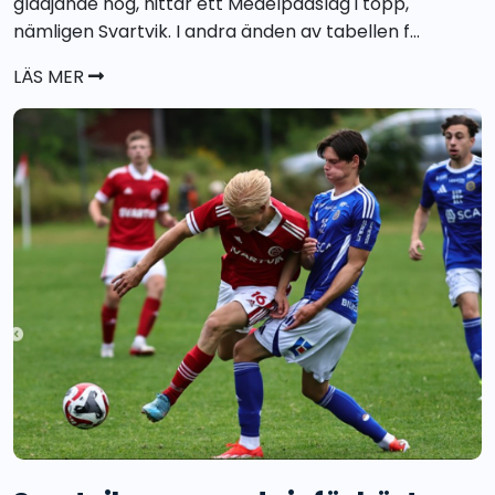
glädjande nog, hittar ett Medelpadslag i topp,
nämligen Svartvik. I andra änden av tabellen f...
LÄS MER