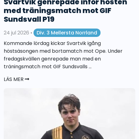
Svartvik genrepade inför hösten
med träningsmatch mot GIF
Sundsvall P19
24 jul 2026
•
Div. 3 Mellersta Norrland
Kommande lördag kickar Svartvik igång
höstsäsongen med bortamatch mot Ope. Under
fredagskvällen genrepade man med en
träningsmatch mot GIF Sundsvalls ...
LÄS MER