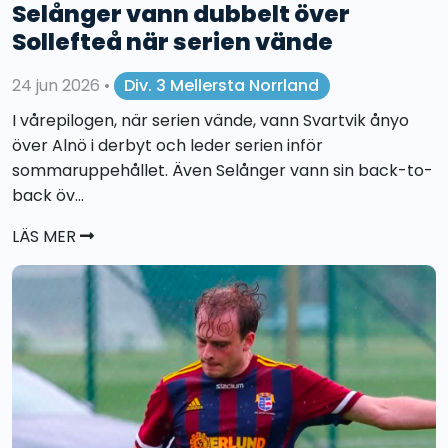
Selånger vann dubbelt över
Sollefteå när serien vände
24 jun 2026
•
Div. 3 Mellersta Norrland
I vårepilogen, när serien vände, vann Svartvik ånyo
över Alnö i derbyt och leder serien inför
sommaruppehållet. Även Selånger vann sin back-to-
back öv...
LÄS MER