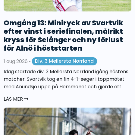
Omgång 13: Miniryck av Svartvik
efter vinst i seriefinalen, målrikt
kryss för Selånger och ny förlust
för Alnö i höststarten
1 aug 2026
•
Div. 3 Mellersta Norrland
Idag startade div. 3 Mellersta Norrland igång höstens
matcher. Svartvik tog en fin 4-1-seger i toppmötet
med Anundsjö uppe på Hemmanet och gjorde ett ...
LÄS MER